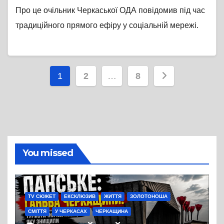
Про це очільник Черкаської ОДА повідомив під час
традиційного прямого ефіру у соціальній мережі.
Пагінація
1
2
…
8
записів
You missed
TV СЮЖЕТ
ЕКСКЛЮЗИВ
ЖИТТЯ
ЗОЛОТОНОША
СМІТТЯ
У ЧЕРКАСАХ
ЧЕРКАЩИНА