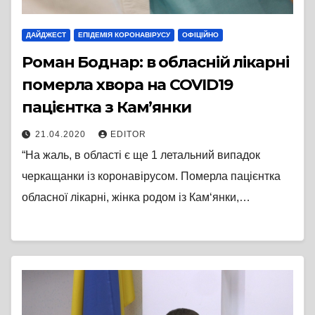
ДАЙДЖЕСТ
ЕПІДЕМІЯ КОРОНАВІРУСУ
ОФІЦІЙНО
Роман Боднар: в обласній лікарні
померла хвора на COVID19
пацієнтка з Кам’янки
21.04.2020
EDITOR
“На жаль, в області є ще 1 летальний випадок
черкащанки із коронавірусом. Померла пацієнтка
обласної лікарні, жінка родом із Кам‘янки,…