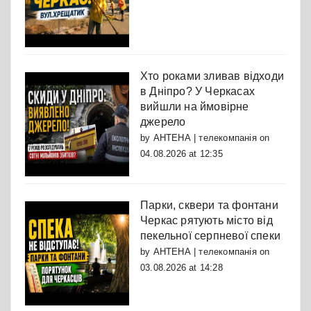
Хто роками зливав відходи
в Дніпро? У Черкасах
вийшли на ймовірне
джерело
by
АНТЕНА | телекомпанія
on
04.08.2026 at 12:35
Парки, сквери та фонтани
Черкас рятують місто від
пекельної серпневої спеки
by
АНТЕНА | телекомпанія
on
03.08.2026 at 14:28