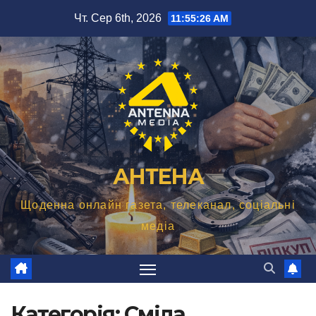
Перейти
Чт. Сер 6th, 2026
11:55:27 AM
до
вмісту
АНТЕНА
Щоденна онлайн газета, телеканал, соціальні
медіа
Категорія:
Сміла