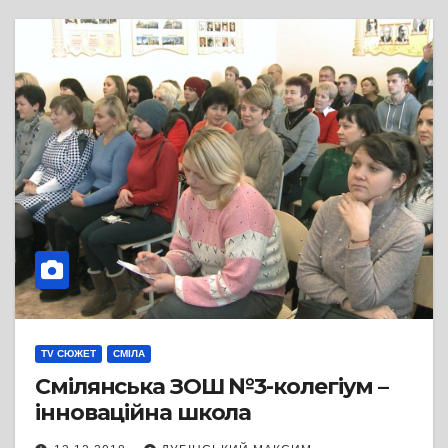
TV СЮЖЕТ
СМІЛА
Смілянська ЗОШ №3-колегіум –
інноваційна школа