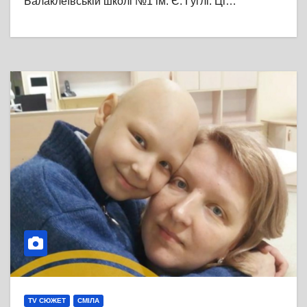
Балаклеївській школі №1 ім. Є. Гуглі. Ці…
TV СЮЖЕТ
СМІЛА