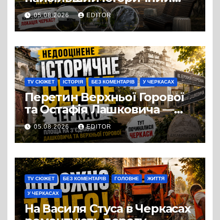
міф Черкас
05.08.2026
EDITOR
TV СЮЖЕТ
ІСТОРІЯ
БЕЗ КОМЕНТАРІВ
У ЧЕРКАСАХ
Перетин Верхньої Горової
та Остафія Лашковича —
історичне серце Черкас.
05.08.2026
EDITOR
Звідси розпочалася історія
міста, яке понад шість
століть стоїть над Дніпром
TV СЮЖЕТ
БЕЗ КОМЕНТАРІВ
ГОЛОВНЕ
ЖИТТЯ
У ЧЕРКАСАХ
На Василя Стуса в Черкасах