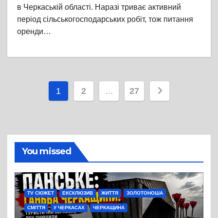
в Черкаській області. Наразі триває активний
період сільськогосподарських робіт, тож питання
оренди…
Пагінація
1
2
…
27
записів
You missed
TV СЮЖЕТ
ЕКСКЛЮЗИВ
ЖИТТЯ
ЗОЛОТОНОША
СМІТТЯ
У ЧЕРКАСАХ
ЧЕРКАЩИНА