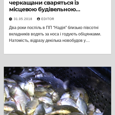
черкащани сваряться із
місцевою будівельною
компанією
31.05.2018
EDITOR
Два роки поспіль в ПП “Надія” близько півсотні
вкладників водять за носа і годують обіцянками.
Натомість, відразу декілька новобудов у…