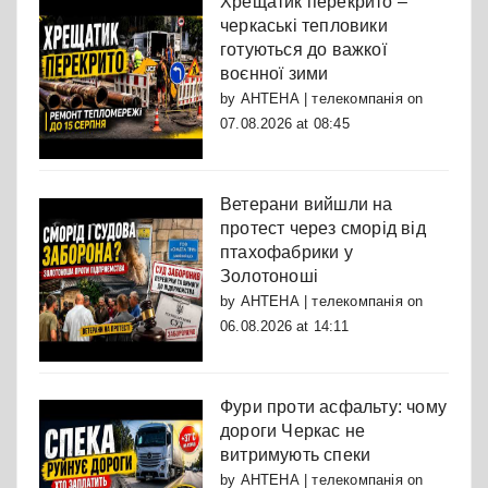
Хрещатик перекрито –
черкаські тепловики
готуються до важкої
воєнної зими
by
АНТЕНА | телекомпанія
on
07.08.2026 at 08:45
Ветерани вийшли на
протест через сморід від
птахофабрики у
Золотоноші
by
АНТЕНА | телекомпанія
on
06.08.2026 at 14:11
Фури проти асфальту: чому
дороги Черкас не
витримують спеки
by
АНТЕНА | телекомпанія
on