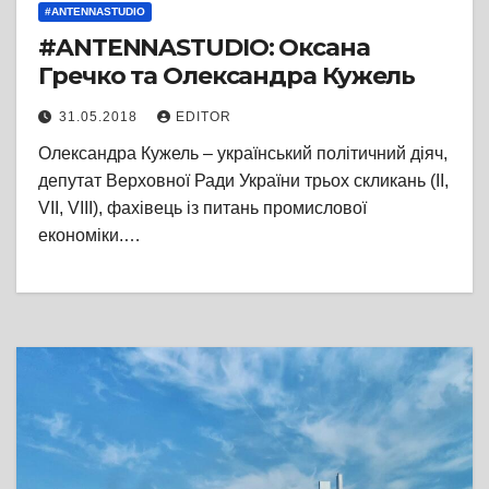
#ANTENNASTUDIO
#ANTENNASTUDIO: Оксана
Гречко та Олександра Кужель
31.05.2018
EDITOR
Олександра Кужель – український політичний діяч,
депутат Верховної Ради України трьох скликань (II,
VII, VIII), фахівець із питань промислової
економіки.…