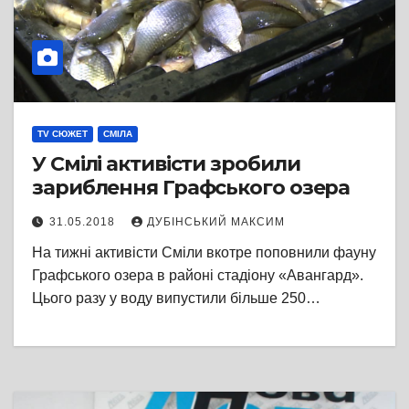
TV СЮЖЕТ
СМІЛА
У Смілі активісти зробили
зариблення Графського озера
31.05.2018
ДУБІНСЬКИЙ МАКСИМ
На тижні активісти Сміли вкотре поповнили фауну
Графського озера в районі стадіону «Авангард».
Цього разу у воду випустили більше 250…