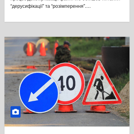
“дерусифікації” та “розімперення”.…