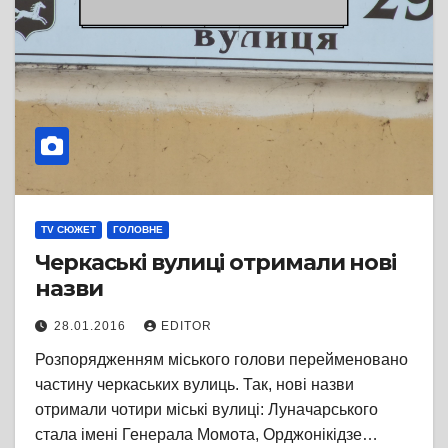
TV СЮЖЕТ
ГОЛОВНЕ
Черкаські вулиці отримали нові
назви
28.01.2016
EDITOR
Розпорядженням міського голови перейменовано
частину черкаських вулиць. Так, нові назви
отримали чотири міські вулиці: Луначарського
стала імені Генерала Момота, Орджонікідзе…