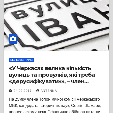
БЕЗ КОМЕНТАРІВ
«У Черкасах велика кількість
вулиць та провулків, які треба
«дерусифікувати»», – член
Топонімічної комісії
24.02.2017
ANTENNA
На думку члена Топонімічної комісії Черкаського
МВК, кандидата історичних наук, Сергія Шамари,
процес декомуназації фактично обійшов питання