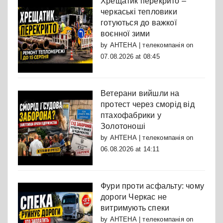
Хрещатик перекрито –
черкаські тепловики
готуються до важкої
воєнної зими
by
АНТЕНА | телекомпанія
on
07.08.2026 at 08:45
Ветерани вийшли на
протест через сморід від
птахофабрики у
Золотоноші
by
АНТЕНА | телекомпанія
on
06.08.2026 at 14:11
Фури проти асфальту: чому
дороги Черкас не
витримують спеки
by
АНТЕНА | телекомпанія
on