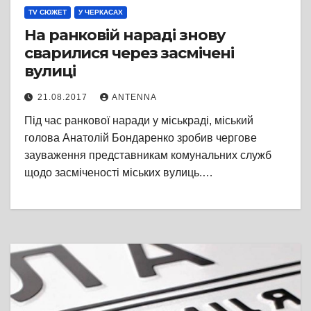
TV СЮЖЕТ
У ЧЕРКАСАХ
На ранковій нараді знову
сварилися через засмічені
вулиці
21.08.2017
ANTENNA
Під час ранкової наради у міськраді, міський
голова Анатолій Бондаренко зробив чергове
зауваження представникам комунальних служб
щодо засміченості міських вулиць.…