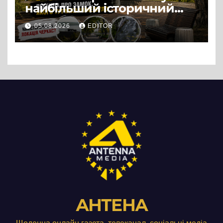
найбільший історичний
міф Черкас
05.08.2026
EDITOR
АНТЕНА