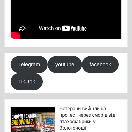
Telegram
youtube
facebook
Tik-Tok
Ветерани вийшли на
протест через сморід від
птахофабрики у
Золотоноші