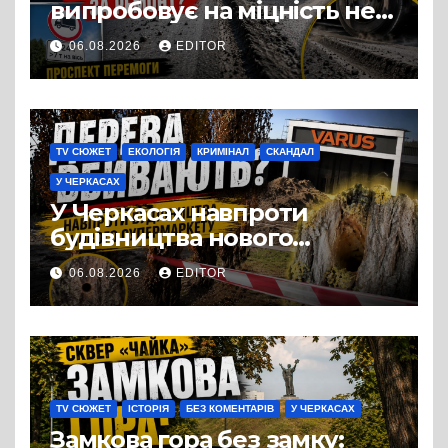
випробовує на міцність не
лише людей, а й дороги
06.08.2026
EDITOR
Черкас
TV СЮЖЕТ
ЕКОЛОГІЯ
КРИМІНАЛ
СКАНДАЛ
У ЧЕРКАСАХ
У Черкасах навпроти
будівництва нового
супермаркету VARUS на
06.08.2026
EDITOR
проспекті Перемоги всохли
дерева. І це навряд чи
можна назвати
випадковістю
TV СЮЖЕТ
ІСТОРІЯ
БЕЗ КОМЕНТАРІВ
У ЧЕРКАСАХ
Замкова гора без замку: