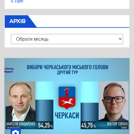
« Лип
АРХІВ
Архів