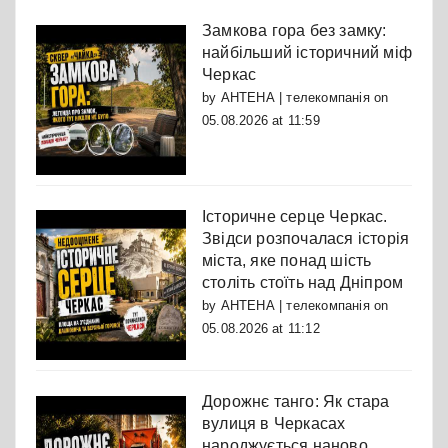
Замкова гора без замку:
найбільший історичний міф
Черкас
by
АНТЕНА | телекомпанія
on
05.08.2026 at 11:59
Історичне серце Черкас.
Звідси розпочалася історія
міста, яке понад шість
століть стоїть над Дніпром
by
АНТЕНА | телекомпанія
on
05.08.2026 at 11:12
Дорожнє танго: Як стара
вулиця в Черкасах
народжується наново