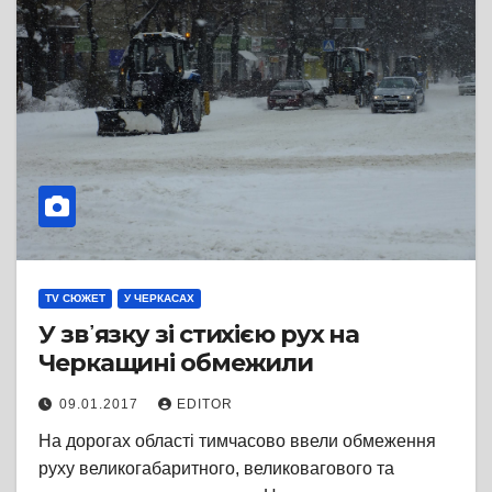
TV СЮЖЕТ
У ЧЕРКАСАХ
У зв᾽язку зі стихією рух на
Черкащині обмежили
09.01.2017
EDITOR
На дорогах області тимчасово ввели обмеження
руху великогабаритного, великовагового та