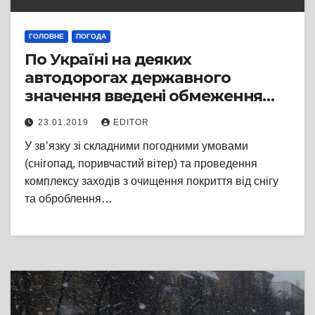
ГОЛОВНЕ
ПОГОДА
По Україні на деяких
автодорогах державного
значення введені обмеження
руху. Перелік
23.01.2019
EDITOR
У зв’язку зі складними погодними умовами
(снігопад, поривчастий вітер) та проведення
комплексу заходів з очищення покриття від снігу
та оброблення…