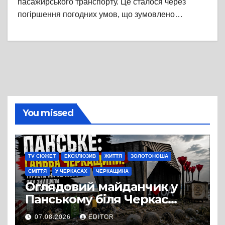
пасажирського транспорту. Це сталося через
погіршення погодних умов, що зумовлено…
You missed
TV СЮЖЕТ
ЕКСКЛЮЗИВ
ЖИТТЯ
ЗОЛОТОНОША
СМІТТЯ
У ЧЕРКАСАХ
ЧЕРКАЩИНА
Оглядовий майданчик у
Панському біля Черкас
перетворився на занедбане
07.08.2026
EDITOR
сміттєзвалище