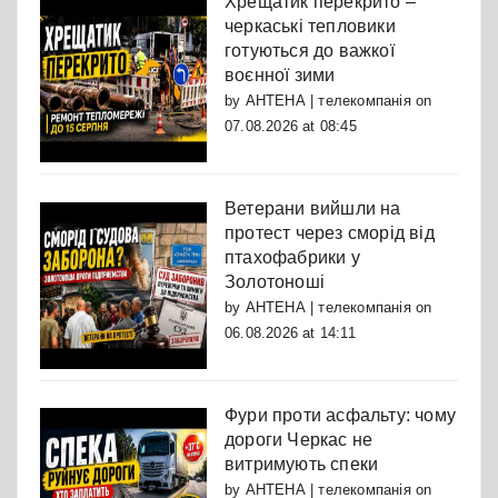
Хрещатик перекрито –
черкаські тепловики
готуються до важкої
воєнної зими
by
АНТЕНА | телекомпанія
on
07.08.2026 at 08:45
Ветерани вийшли на
протест через сморід від
птахофабрики у
Золотоноші
by
АНТЕНА | телекомпанія
on
06.08.2026 at 14:11
Фури проти асфальту: чому
дороги Черкас не
витримують спеки
by
АНТЕНА | телекомпанія
on