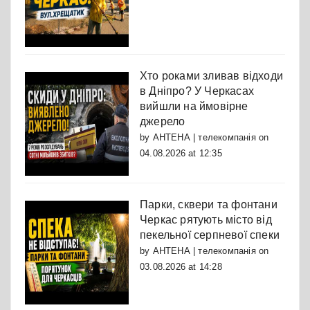
Хто роками зливав відходи
в Дніпро? У Черкасах
вийшли на ймовірне
джерело
by
АНТЕНА | телекомпанія
on
04.08.2026 at 12:35
Парки, сквери та фонтани
Черкас рятують місто від
пекельної серпневої спеки
by
АНТЕНА | телекомпанія
on
03.08.2026 at 14:28