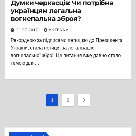
Думки черкасців: Чи потрібна
українцям легальна
вогнепальна зброя?
31.07.2017
ANTENNA
Рекордною за підписами петицією до Президента
України, стала петиція за легалізацію
вогнепальної зброї. Це питання вже давно стало
темою для…
Пагінація
1
2
записів