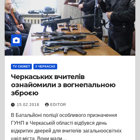
TV СЮЖЕТ
У ЧЕРКАСАХ
Черкаських вчителів
ознайомили з вогнепальною
зброєю
15.02.2018
EDITOR
В Батальйоні поліції особливого призначення
ГУНП в Черкаській області відбувся день
відкритих дверей для вчителів загальноосвітніх
шкіл міста. Вони мали…