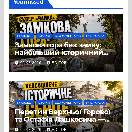
You missed
TV СЮЖЕТ
ІСТОРІЯ
БЕЗ КОМЕНТАРІВ
У ЧЕРКАСАХ
Замкова гора без замку:
найбільший історичний
міф Черкас
05.08.2026
EDITOR
TV СЮЖЕТ
ІСТОРІЯ
БЕЗ КОМЕНТАРІВ
У ЧЕРКАСАХ
Перетин Верхньої Горової
та Остафія Лашковича —
історичне серце Черкас.
05.08.2026
EDITOR