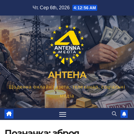
Перейти
Чт. Сер 6th, 2026
4:12:58 AM
до
вмісту
АНТЕНА
Щоденна онлайн газета, телеканал, соціальні
медіа
Позначка:
зброя