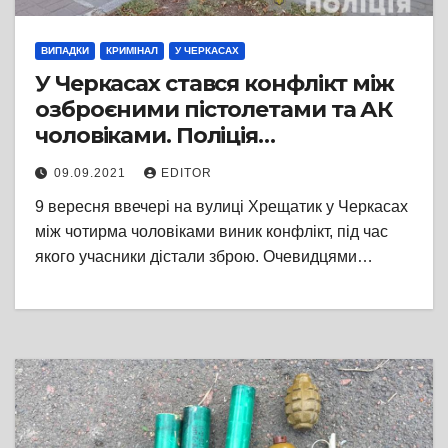
ВИПАДКИ
КРИМІНАЛ
У ЧЕРКАСАХ
У Черкасах стався конфлікт між
озброєними пістолетами та АК
чоловіками. Поліція
відреагувала миттєво
09.09.2021
EDITOR
9 вересня ввечері на вулиці Хрещатик у Черкасах
між чотирма чоловіками виник конфлікт, під час
якого учасники дістали зброю. Очевидцями…