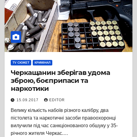
TV СЮЖЕТ
КРИМІНАЛ
Черкащанин зберігав удома
зброю, боєприпаси та
наркотики
15.09.2017
EDITOR
Велику кількість набоїв різного калібру, два
пістолета та наркотичні засоби правоохоронці
вилучили під час санкціонованого обшуку у 35-
річного жителя Черкас.…