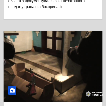
області задокументували факт незаконного
продажу гранат та боєприпасів.