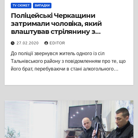
TV СЮЖЕТ
ВИПАДКИ
Поліцейські Черкащини
затримали чоловіка, який
влаштував стрілянину з
автомата
27.02.2020
EDITOR
До поліції звернувся житель одного із сіл
Тальнівського району з повідомленням про те, що
його брат, перебуваючи в стані алкогольного…