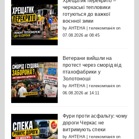
Хрещатик перекрито –
черкаські тепловики
готуються до важкої
воєнної зими
by
АНТЕНА | телекомпанія
on
07.08.2026 at 08:45
Ветерани вийшли на
протест через сморід від
птахофабрики у
Золотоноші
by
АНТЕНА | телекомпанія
on
06.08.2026 at 14:11
Фури проти асфальту: чому
дороги Черкас не
витримують спеки
by
АНТЕНА | телекомпанія
on