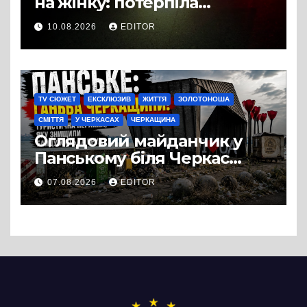
на жінку: потерпіла
померла в лікарні
10.08.2026
EDITOR
TV СЮЖЕТ
ЕКСКЛЮЗИВ
ЖИТТЯ
ЗОЛОТОНОША
СМІТТЯ
У ЧЕРКАСАХ
ЧЕРКАЩИНА
Оглядовий майданчик у
Панському біля Черкас
перетворився на занедбане
07.08.2026
EDITOR
сміттєзвалище