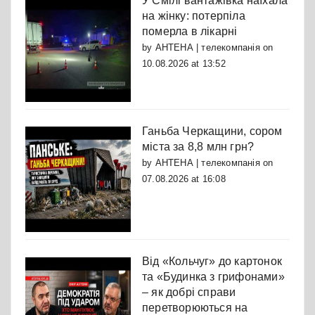
У Смілі вантажівка наїхала
на жінку: потерпіла
померла в лікарні
by
АНТЕНА | телекомпанія
on
10.08.2026 at 13:52
Ганьба Черкащини, сором
міста за 8,8 млн грн?
by
АНТЕНА | телекомпанія
on
07.08.2026 at 16:08
Від «Кольчуг» до картонок
та «Будинка з грифонами»
– як добрі справи
перетворюються на