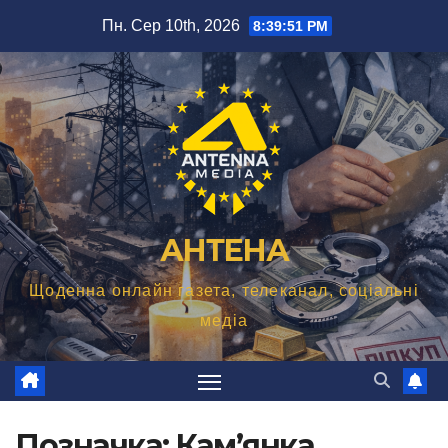
Перейти
Пн. Сер 10th, 2026
8:39:52 PM
до
вмісту
АНТЕНА
Щоденна онлайн газета, телеканал, соціальні
медіа
Позначка:
Кам’янка