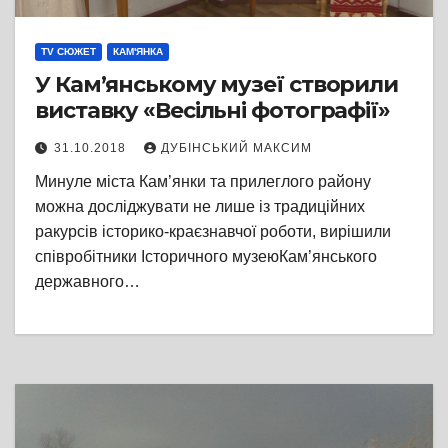
TV СЮЖЕТ
КАМ'ЯНКА
У Кам’янському музеї створили
виставку «Весільні фотографії»
31.10.2018
ДУБІНСЬКИЙ МАКСИМ
Минуле міста Кам’янки та прилеглого району
можна досліджувати не лише із традиційних
ракурсів історико-краєзнавчої роботи, вирішили
співробітники Історичного музеюКам’янського
державного…