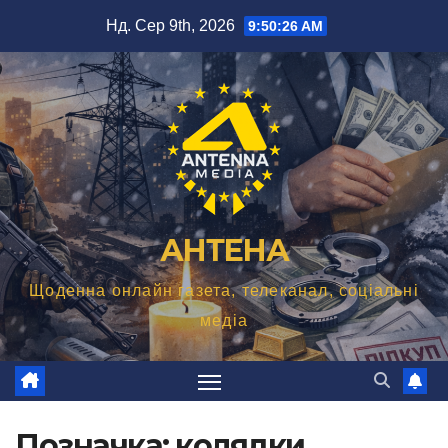
Перейти
Нд. Сер 9th, 2026
9:50:26 AM
до
вмісту
АНТЕНА
Щоденна онлайн газета, телеканал, соціальні
медіа
Позначка:
колядки