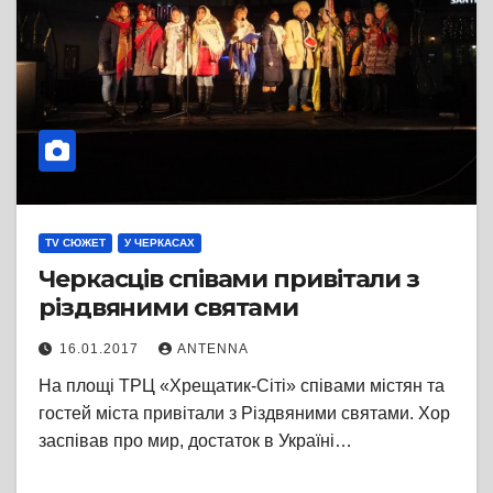
TV СЮЖЕТ
У ЧЕРКАСАХ
Черкасців співами привітали з
різдвяними святами
16.01.2017
ANTENNA
На площі ТРЦ «Хрещатик-Сіті» співами містян та
гостей міста привітали з Різдвяними святами. Хор
заспівав про мир, достаток в Україні…