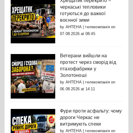
Хрещатик перекрито –
черкаські тепловики
готуються до важкої
воєнної зими
by
АНТЕНА | телекомпанія
on
07.08.2026 at 08:45
Ветерани вийшли на
протест через сморід від
птахофабрики у
Золотоноші
by
АНТЕНА | телекомпанія
on
06.08.2026 at 14:11
Фури проти асфальту: чому
дороги Черкас не
витримують спеки
by
АНТЕНА | телекомпанія
on