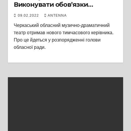
Виконувати обов’язки
директора буде Євген Сілін
09.02.2022
ANTENNA
Черкаський обласний музично-драматичний
театр отримав нового тимчасового керівника.
Про це йдеться у розпорядженні голови
обласної ради.