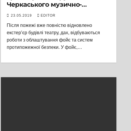
Черкаського музично-
драматичного театру ім.
23.05.2019
EDITOR
Тараса Шевченка
Після пожежі вже повністю відновлено
екстер’єр будівлі театру, дах, відбуваються
роботи з облаштування фойє та систем
протипожежної безпеки. У фойє,…