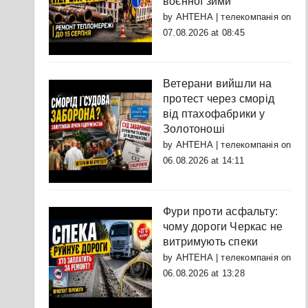
воєнної зими
by
АНТЕНА | телекомпанія
on
07.08.2026 at 08:45
Ветерани вийшли на
протест через сморід
від птахофабрики у
Золотоноші
by
АНТЕНА | телекомпанія
on
06.08.2026 at 14:11
Фури проти асфальту:
чому дороги Черкас не
витримують спеки
by
АНТЕНА | телекомпанія
on
06.08.2026 at 13:28