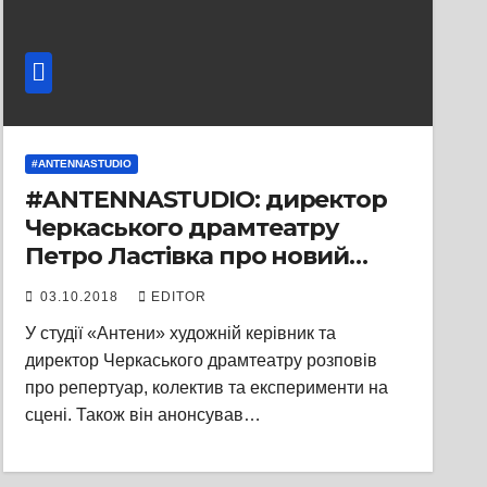
#ANTENNASTUDIO
#ANTENNASTUDIO: директор
Черкаського драмтеатру
Петро Ластівка про новий
сезон та відбудову театру
03.10.2018
EDITOR
У студії «Антени» художній керівник та
директор Черкаського драмтеатру розповів
про репертуар, колектив та експерименти на
сцені. Також він анонсував…