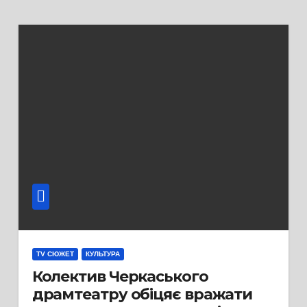
TV СЮЖЕТ
КУЛЬТУРА
Колектив Черкаського
драмтеатру обіцяє вражати