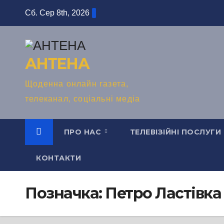
Перейти
Сб. Сер 8th, 2026
до
вмісту
АНТЕНА
Щоденна онлайн газета,
телеканал, соціальні медіа
ПРО НАС
ТЕЛЕВІЗІЙНІ ПОСЛУГИ
КОНТАКТИ
Позначка:
Петро Ластівка