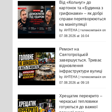
Від «Кольчуг» до
картонок та «Будинка з
грифонами» – як добрі
справи перетворюються
на маніпуляції
by
АНТЕНА | телекомпанія
on
07.08.2026 at 16:04
Ремонт на
Святотроїцькій
завершується. Триває
відновлення
інфраструктури вулиці
by
АНТЕНА | телекомпанія
on
07.08.2026 at 09:18
Хрещатик перекрито –
черкаські тепловики
готуються до важкої