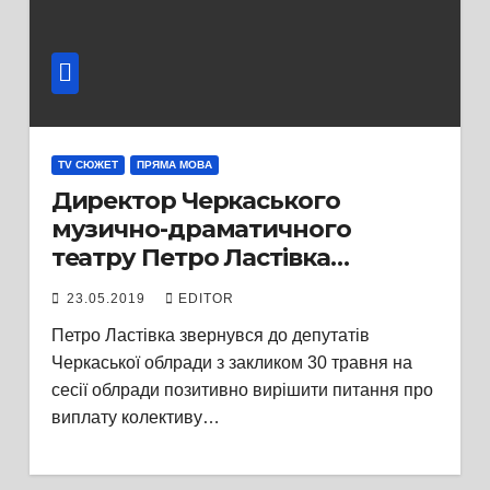
TV СЮЖЕТ
ПРЯМА МОВА
Директор Черкаського
музично-драматичного
театру Петро Ластівка
вимагає від депутатів
23.05.2019
EDITOR
виплатити працівникам
Петро Ластівка звернувся до депутатів
театру кошти на
Черкаської облради з закликом 30 травня на
оздоровлення
сесії облради позитивно вирішити питання про
виплату колективу…