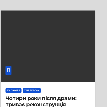
TV СЮЖЕТ
У ЧЕРКАСАХ
Чотири роки після драми:
триває реконструкція