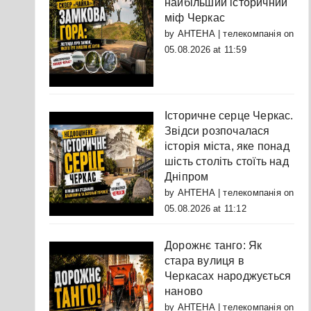
найбільший історичний
міф Черкас
by
АНТЕНА | телекомпанія
on
05.08.2026 at 11:59
Історичне серце Черкас.
Звідси розпочалася
історія міста, яке понад
шість століть стоїть над
Дніпром
by
АНТЕНА | телекомпанія
on
05.08.2026 at 11:12
Дорожнє танго: Як
стара вулиця в
Черкасах народжується
наново
by
АНТЕНА | телекомпанія
on