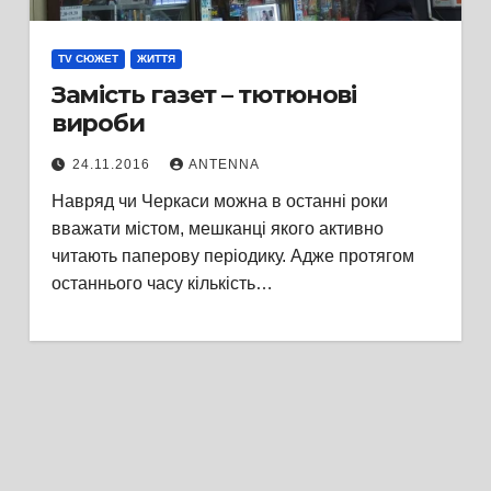
TV СЮЖЕТ
ЖИТТЯ
Замість газет – тютюнові
вироби
24.11.2016
ANTENNA
Навряд чи Черкаси можна в останні роки
вважати містом, мешканці якого активно
читають паперову періодику. Адже протягом
останнього часу кількість…