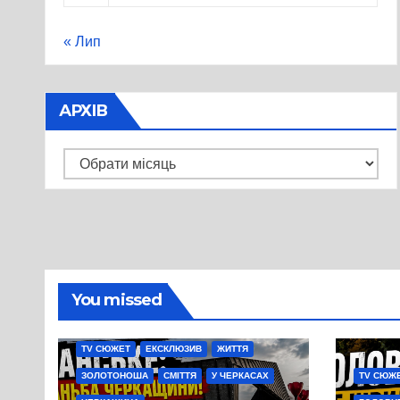
« Лип
АРХІВ
Архів
You missed
TV СЮЖЕТ
ЕКСКЛЮЗИВ
ЖИТТЯ
ЗОЛОТОНОША
СМІТТЯ
У ЧЕРКАСАХ
TV СЮЖ