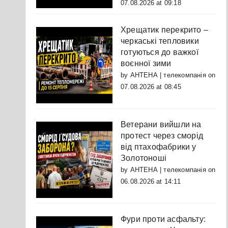
07.08.2026 at 09:18
Хрещатик перекрито –
черкаські тепловики
готуються до важкої
воєнної зими
by
АНТЕНА | телекомпанія
on
07.08.2026 at 08:45
Ветерани вийшли на
протест через сморід
від птахофабрики у
Золотоноші
by
АНТЕНА | телекомпанія
on
06.08.2026 at 14:11
Фури проти асфальту: