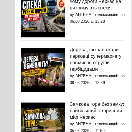
чому дороги Черкас не
витримують спеки
by
АНТЕНА | телекомпанія
on
06.08.2026 at 13:28
Дерева, що заважали
парковці супермаркету
навмисне отруїли
гербіцидами
by
АНТЕНА | телекомпанія
on
06.08.2026 at 12:39
Замкова гора без замку:
найбільший історичний
міф Черкас
by
АНТЕНА | телекомпанія
on
05.08.2026 at 11:59