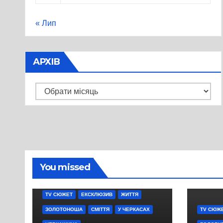
« Лип
АРХІВ
Архів
You missed
TV СЮЖЕТ
ЕКСКЛЮЗИВ
ЖИТТЯ
ЗОЛОТОНОША
СМІТТЯ
У ЧЕРКАСАХ
TV СЮЖ