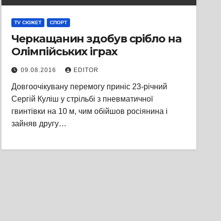
TV СЮЖЕТ
СПОРТ
Черкащанин здобув срібло на
Олімпійських іграх
09.08.2016
EDITOR
Довгоочікувану перемогу приніс 23-річний
Сергій Куліш у стрільбі з пневматичної
гвинтівки на 10 м, чим обійшов росіянина і
зайняв другу…