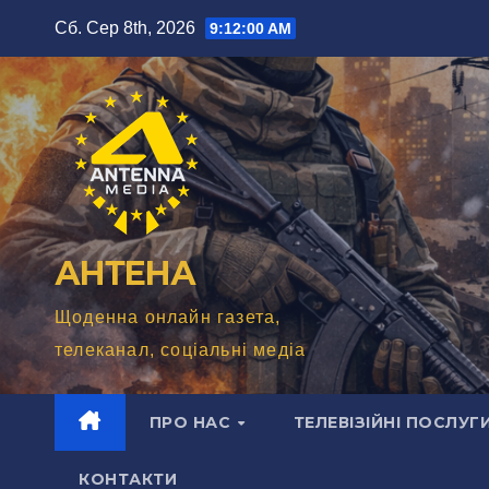
Перейти
Сб. Сер 8th, 2026
9:12:01 AM
до
вмісту
АНТЕНА
Щоденна онлайн газета,
телеканал, соціальні медіа
ПРО НАС
ТЕЛЕВІЗІЙНІ ПОСЛУГ
КОНТАКТИ