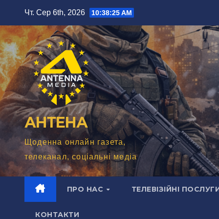
Перейти
Чт. Сер 6th, 2026
10:38:27 AM
до
вмісту
АНТЕНА
Щоденна онлайн газета,
телеканал, соціальні медіа
ПРО НАС
ТЕЛЕВІЗІЙНІ ПОСЛУГ
КОНТАКТИ