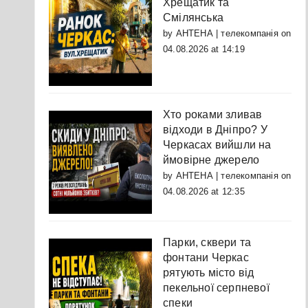
Хрещатик та
Смілянська
by
АНТЕНА | телекомпанія
on
04.08.2026 at 14:19
Хто роками зливав
відходи в Дніпро? У
Черкасах вийшли на
ймовірне джерело
by
АНТЕНА | телекомпанія
on
04.08.2026 at 12:35
Парки, сквери та
фонтани Черкас
рятують місто від
пекельної серпневої
спеки