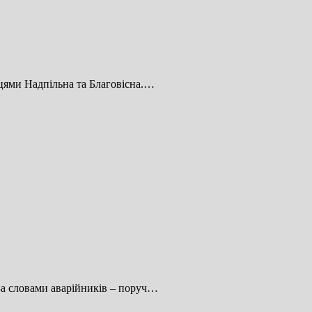
ицями Надпільна та Благовісна.…
За словами аварійників – поруч…