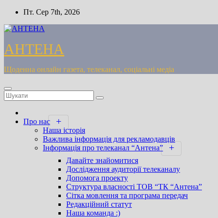
Перейти
Пт. Сер 7th, 2026
до
вмісту
АНТЕНА
Щоденна онлайн газета, телеканал, соціальні медіа
Про нас
Наша історія
Важлива інформація для рекламодавців
Інформація про телеканал “Антена”
Давайте знайомитися
Дослідження аудиторії телеканалу
Допомога проекту
Cтруктура власності ТОВ “ТК “Антена”
Сітка мовлення та програма передач
Редакційний статут
Наша команда :)