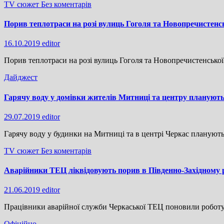
TV сюжет
Без коментарів
Порив теплотраси на розі вулиць Гоголя та Новопречистенсь
16.10.2019
editor
Порив теплотраси на розі вулиць Гоголя та Новопречистенської
Дайджест
Гарячу воду у домівки жителів Митниці та центру плануют
29.07.2019
editor
Гарячу воду у будинки на Митниці та в центрі Черкас плануют
TV сюжет
Без коментарів
Аварійники ТЕЦ ліквідовують порив в Південно-Західному ра
21.06.2019
editor
Працівники аварійної служби Черкаської ТЕЦ поновили роботу 
Офіційно