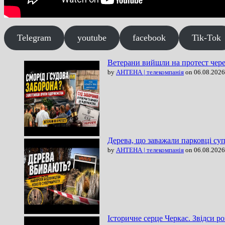
Telegram
youtube
facebook
Tik-Tok
Ветерани вийшли на протест чере
by
АНТЕНА | телекомпанія
on 06.08.2026
Дерева, що заважали парковці су
by
АНТЕНА | телекомпанія
on 06.08.2026
Історичне серце Черкас. Звідси ро