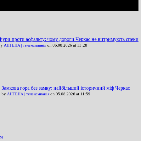
Фури проти асфальту: чому дороги Черкас не витримують спеки
by
АНТЕНА | телекомпанія
on 06.08.2026 at 13:28
Замкова гора без замку: найбільший історичний міф Черкас
by
АНТЕНА | телекомпанія
on 05.08.2026 at 11:59
ом