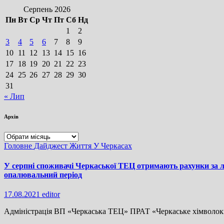
Серпень 2026
Пн
Вт
Ср
Чт
Пт
Сб
Нд
1
2
3
4
5
6
7
8
9
10
11
12
13
14
15
16
17
18
19
20
21
22
23
24
25
26
27
28
29
30
31
« Лип
Архів
Архів
Головне
Дайджест
Життя
У Черкасах
У серпні споживачі Черкаської ТЕЦ отримають рахунки за 
опалювальний період
17.08.2021
editor
Адміністрація ВП «Черкаська ТЕЦ» ПРАТ «Черкаське хімволокн