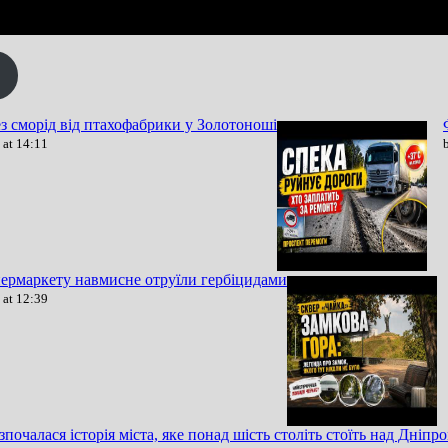
з сморід від птахофабрики у Золотоноші
 at 14:11
пермаркету навмисне отруїли гербіцидами
 at 12:39
зпочалася історія міста, яке понад шість століть стоїть над Дніпр