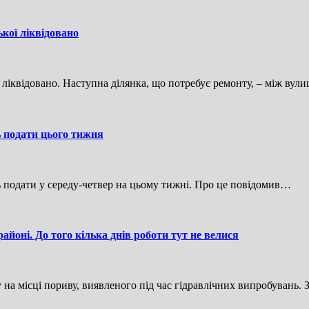
кої ліквідовано
 ліквідовано. Наступна ділянка, що потребує ремонту, – між вул
ь подати цього тижня
ь подати у середу-четвер на цьому тижні. Про це повідомив…
йоні. До того кілька днів роботи тут не велися
на місці пориву, виявленого під час гідравлічних випробувань. 