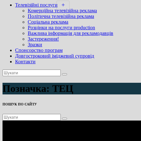
Телевізійні послуги
Комерційна телевізійна реклама
Політична телевізійна реклама
Соціальна реклама
Розцінки на послуги production
Важлива інформація для рекламодавців
Застереження!
Зразки
Спонсорство програм
Довгостроковий іміджевий супровід
Контакти
Позначка:
ТЕЦ
ПОШУК ПО САЙТУ