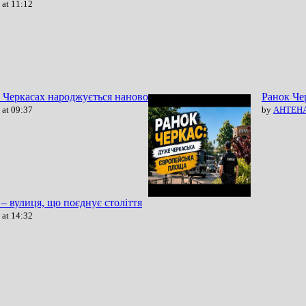
 at 11:12
в Черкасах народжується наново
Ранок Че
 at 09:37
by
АНТЕНА 
 – вулиця, що поєднує століття
 at 14:32