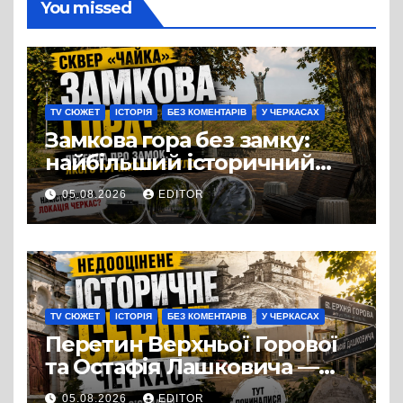
You missed
TV СЮЖЕТ
ІСТОРІЯ
БЕЗ КОМЕНТАРІВ
У ЧЕРКАСАХ
Замкова гора без замку:
найбільший історичний
міф Черкас
05.08.2026
EDITOR
TV СЮЖЕТ
ІСТОРІЯ
БЕЗ КОМЕНТАРІВ
У ЧЕРКАСАХ
Перетин Верхньої Горової
та Остафія Лашковича —
історичне серце Черкас.
05.08.2026
EDITOR