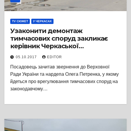
TV СЮЖЕТ
У ЧЕРКАСАХ
Узаконити демонтаж
тимчасових споруд закликає
керівник Черкаської
муніципальної інспекції
05.10.2017
EDITOR
Посадовець зачитав звернення до Верховної
Ради України та нардепа Олега Петренка, у якому
йдеться про врегулювання тимчасових споруд на
законодавчому…