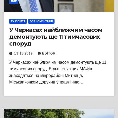
TV СЮЖЕТ
БЕЗ КОМЕНТАРІВ
У Черкасах найближчим часом
демонтують ще 11 тимчасових
споруд
13.11.2019
EDITOR
У Черкасах найближчим часом демонтують ще 11
тимчасових споруд. Більшість з цих МАФів
знаходяться на мікрорайоні Митниця.
Міськвиконком доручив управлінню…