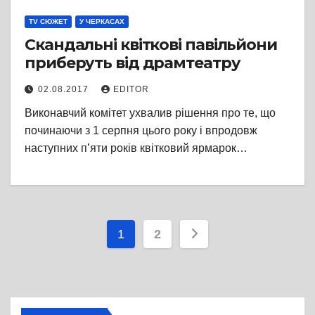
TV СЮЖЕТ
У ЧЕРКАСАХ
Скандальні квіткові павільйони
приберуть від драмтеатру
02.08.2017
EDITOR
Виконавчий комітет ухвалив рішення про те, що
починаючи з 1 серпня цього року і впродовж
наступних п’яти років квітковий ярмарок…
Пагінація
1
2
записів