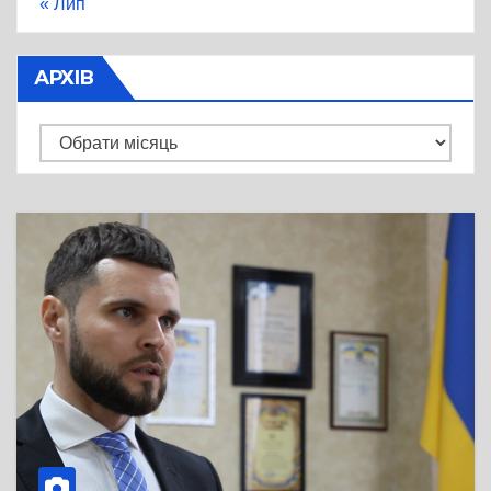
« Лип
АРХІВ
Архів