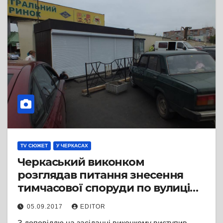
TV СЮЖЕТ
У ЧЕРКАСАХ
Черкаський виконком
розглядав питання знесення
тимчасової споруди по вулиці
Гоголя, 254
05.09.2017
EDITOR