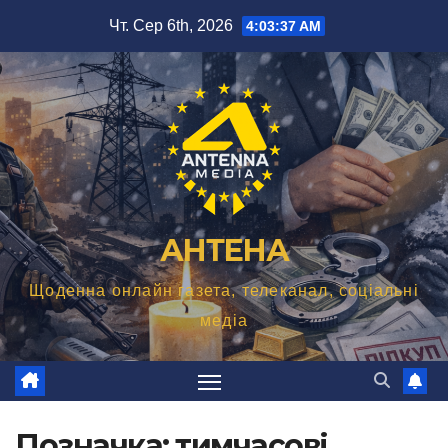
Перейти
Чт. Сер 6th, 2026
4:03:38 AM
до
вмісту
АНТЕНА
Щоденна онлайн газета, телеканал, соціальні
медіа
Позначка:
тимчасові