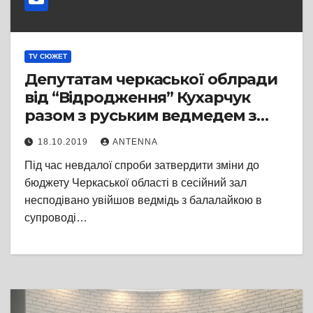
TV СЮЖЕТ
Депутатам черкаської облради
від “Відродження” Кухарчук
разом з руським ведмедем з
балалайкою вручили купу
18.10.2019
ANTENNA
грошей “за зраду”
Під час невдалої спроби затвердити зміни до
бюджету Черкаської області в сесійний зал
несподівано увійшов ведмідь з балалайкою в
супроводі…