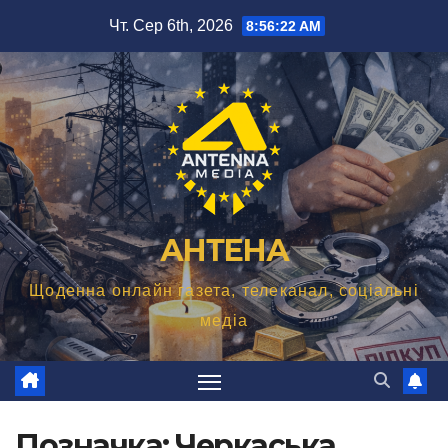
Перейти
Чт. Сер 6th, 2026
8:56:23 AM
до
вмісту
АНТЕНА
Щоденна онлайн газета, телеканал, соціальні
медіа
Позначка:
Черкаська