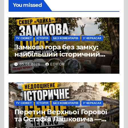
You missed
TV СЮЖЕТ
ІСТОРІЯ
БЕЗ КОМЕНТАРІВ
У ЧЕРКАСАХ
Замкова гора без замку:
найбільший історичний
міф Черкас
05.08.2026
EDITOR
TV СЮЖЕТ
ІСТОРІЯ
БЕЗ КОМЕНТАРІВ
У ЧЕРКАСАХ
Перетин Верхньої Горової
та Остафія Лашковича —
історичне серце Черкас.