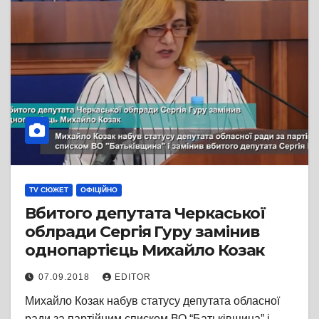
TV СЮЖЕТ
ОФІЦІЙНО
Вбитого депутата Черкаської
облради Сергія Гуру замінив
однопартієць Михайло Козак
07.09.2018
EDITOR
Михайло Козак набув статусу депутата обласної
ради за партійним списком ВО “Батьківщина” і