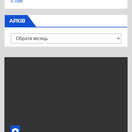
« Лип
АРХІВ
Архів