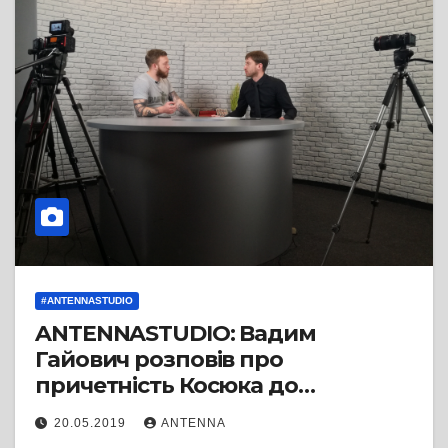
#ANTENNASTUDIO
ANTENNASTUDIO: Вадим
Гайович розповів про
причетність Косюка до
забруднення екології на
20.05.2019
ANTENNA
Черкащині