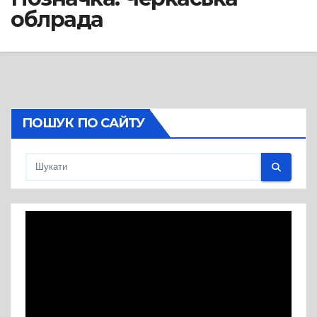
облрада
ПОШУК ПО САЙТУ