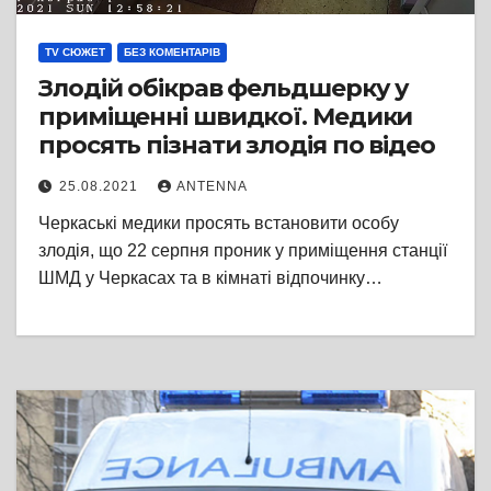
TV СЮЖЕТ
БЕЗ КОМЕНТАРІВ
Злодій обікрав фельдшерку у
приміщенні швидкої. Медики
просять пізнати злодія по відео
25.08.2021
ANTENNA
Черкаські медики просять встановити особу
злодія, що 22 серпня проник у приміщення станції
ШМД у Черкасах та в кімнаті відпочинку…