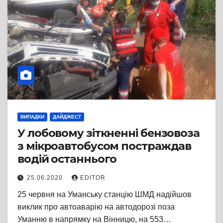
ВИПАДКИ
ДАЙДЖЕСТ
У лобовому зіткненні бензовоза
з мікроавтобусом постраждав
водій останнього
25.06.2020
EDITOR
25 червня на Уманську станцію ШМД надійшов
виклик про автоаварію на автодорозі поза
Уманню в напрямку на Вінницю, на 553…