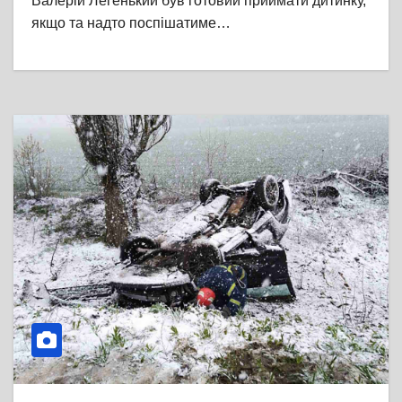
Валерій Легенький був готовий приймати дитинку,
якщо та надто поспішатиме…