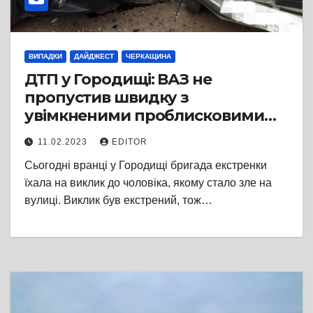
ВИПАДКИ
ДАЙДЖЕСТ
ЧЕРКАЩИНА
ДТП у Городищі: ВАЗ не
пропустив швидку з
увімкненими проблисковими
маячками
11.02.2023
EDITOR
Сьогодні вранці у Городищі бригада екстренки
їхала на виклик до чоловіка, якому стало зле на
вулиці. Виклик був екстрений, тож…