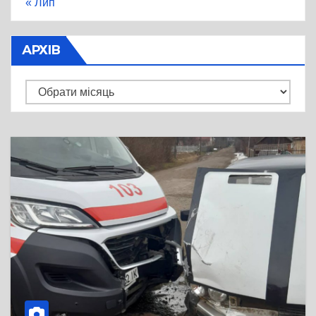
« Лип
АРХІВ
Архів