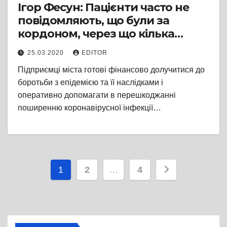
Ігор Фесун: Пацієнти часто не
повідомляють, що були за
кордоном, через що кілька
бригад ШВИДКОЇ наразі на
25.03.2020
EDITOR
обсервації
Підприємці міста готові фінансово долучитися до
боротьби з епідемією та її наслідками і
оперативно допомагати в перешкоджанні
поширенню коронавірусної інфекції…
Пагінація
1
2
…
4
записів