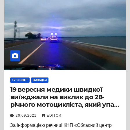
TV СЮЖЕТ
ВИПАДКИ
19 вересня медики швидкої
виїжджали на виклик до 28-
річного мотоцикліста, який упав
на дамбі
20.09.2021
EDITOR
За інформацією речниці КНП «Обласний центр