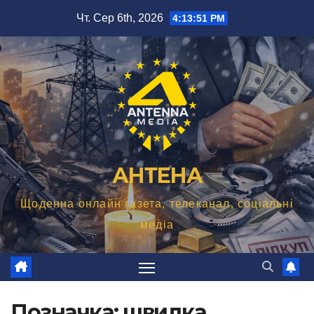
Перейти
Чт. Сер 6th, 2026
4:13:52 PM
до
вмісту
АНТЕНА
Щоденна онлайн газета, телеканал, соціальні
медіа
Позначка:
швидка