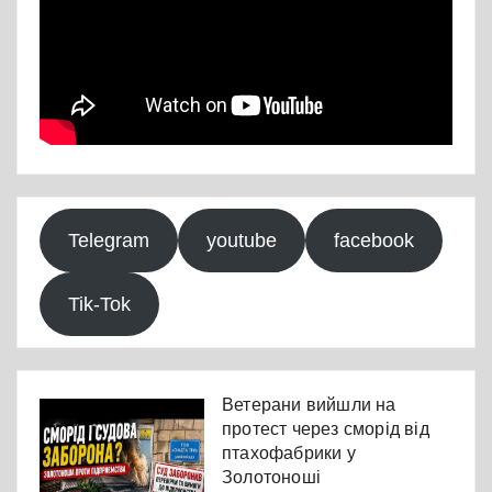
Telegram
youtube
facebook
Tik-Tok
Ветерани вийшли на
протест через сморід від
птахофабрики у
Золотоноші