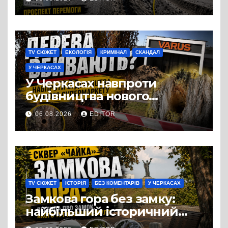
Черкас
TV СЮЖЕТ
ЕКОЛОГІЯ
КРИМІНАЛ
СКАНДАЛ
У ЧЕРКАСАХ
У Черкасах навпроти
будівництва нового
супермаркету VARUS на
06.08.2026
EDITOR
проспекті Перемоги всохли
дерева. І це навряд чи
можна назвати
випадковістю
TV СЮЖЕТ
ІСТОРІЯ
БЕЗ КОМЕНТАРІВ
У ЧЕРКАСАХ
Замкова гора без замку:
найбільший історичний
міф Черкас