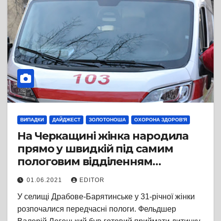
ВИПАДКИ
ДАЙДЖЕСТ
ЗОЛОТОНОША
ОХОРОНА ЗДОРОВ'Я
На Черкащині жінка народила
прямо у швидкій під самим
пологовим відділенням
Золотоніської багатопрофільної
01.06.2021
EDITOR
лікарні
У селищі Драбове-Барятинське у 31-річної жінки
розпочалися передчасні пологи. Фельдшер