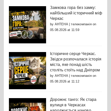
Замкова гора без замку:
найбільший історичний міф
Черкас
by
АНТЕНА | телекомпанія
on
05.08.2026 at 11:59
Історичне серце Черкас.
Звідси розпочалася історія
міста, яке понад шість
століть стоїть над Дніпром
by
АНТЕНА | телекомпанія
on
05.08.2026 at 11:12
Дорожнє танго: Як стара
вулиця в Черкасах
народжується наново