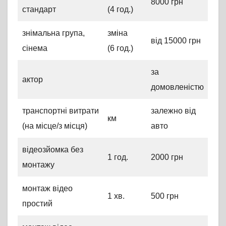
8000 грн
стандарт
(4 год.)
знімальна група,
зміна
від 15000 грн
сінема
(6 год.)
за
актор
домовленістю
транспортні витрати
залежно від
км
(на місце/з місця)
авто
відеозйомка без
1 год.
2000 грн
монтажу
монтаж відео
1 хв.
500 грн
простий