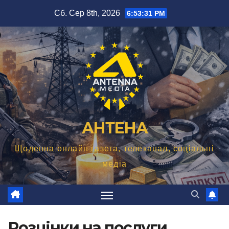
Перейти
Сб. Сер 8th, 2026
6:53:32 PM
до
вмісту
АНТЕНА
Щоденна онлайн газета, телеканал, соціальні
медіа
Розцінки на послуги