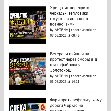
Хрещатик перекрито –
черкаські тепловики
готуються до важкої
воєнної зими
by
АНТЕНА | телекомпанія
on
07.08.2026 at 08:45
Ветерани вийшли на
протест через сморід від
птахофабрики у
Золотоноші
by
АНТЕНА | телекомпанія
on
06.08.2026 at 14:11
Фури проти асфальту: чому
дороги Черкас не
витримують спеки