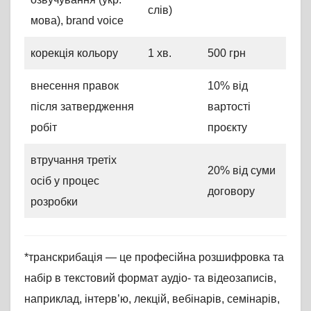
слів)
мова), brand voice
корекція кольору
1 хв.
500 грн
внесення правок
10% від
після затвердження
вартості
робіт
проєкту
втручання третіх
20% від суми
осіб у процес
договору
розробки
*транскрибація — це професійна розшифровка та
набір в текстовий формат аудіо- та відеозаписів,
наприклад, інтерв’ю, лекцій, вебінарів, семінарів,