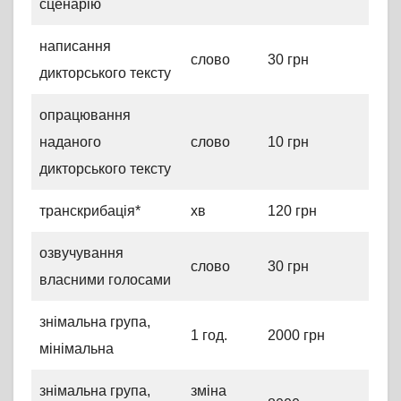
сценарію
написання
слово
30 грн
дикторського тексту
опрацювання
наданого
слово
10 грн
дикторського тексту
транскрибація*
хв
120 грн
озвучування
слово
30 грн
власними голосами
знімальна група,
1 год.
2000 грн
мінімальна
знімальна група,
зміна