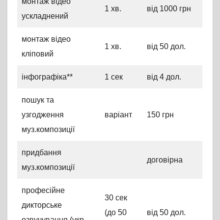
монтаж відео
1 хв.
від 1000 грн
ускладнений
монтаж відео
1 хв.
від 50 дол.
кліповий
інфографіка**
1 сек
від 4 дол.
пошук та
узгодження
варіант
150 грн
муз.композиції
придбання
договірна
муз.композиції
професійне
30 сек
дикторське
(до 50
від 50 дол.
озвучування (укр.