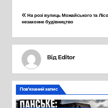
Навігація
На розі вулиць Можайського та Лісо
незаконне будівництво
записів
Від
Editor
Пов’язаний запис