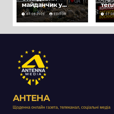
майданчик у
теп
Панському біля
вул
07.08.2026
EDITOR
07.0
Черкас
Свя
перетворився на
зат
занедбане
порі
сміттєзвалище
зап
тер
Вул
від
АНТЕНА
Щоденна онлайн газета, телеканал, соціальні медіа