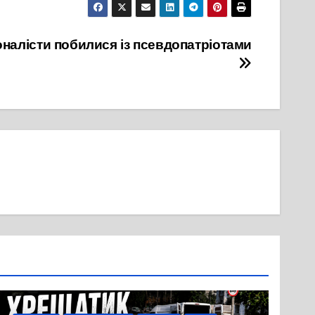
іоналісти побилися із псевдопатріотами