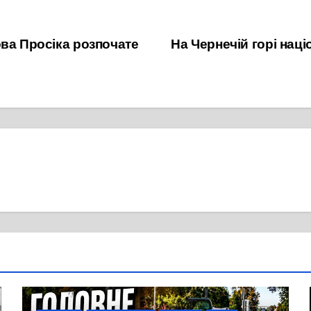
ва Просіка розпочате
На Чернечій горі нац