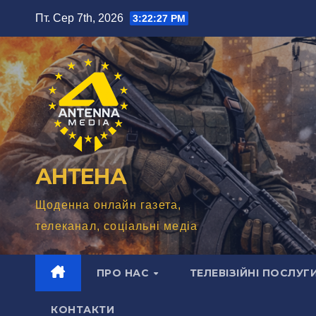
Перейти
Пт. Сер 7th, 2026
3:22:29 PM
до
вмісту
АНТЕНА
Щоденна онлайн газета,
телеканал, соціальні медіа
ПРО НАС
ТЕЛЕВІЗІЙНІ ПОСЛУГ
КОНТАКТИ