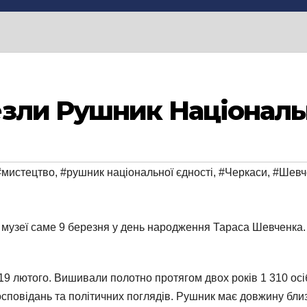
зли Рушник Національн
#мистецтво
,
#рушник національної єдності
,
#Черкаси
,
#Шевч
музеї саме 9 березня у день народження Тараса Шевченка. 
9 лютого. Вишивали полотно протягом двох років 1 310 осіб, 
осповідань та політичних поглядів. Рушник має довжину близь