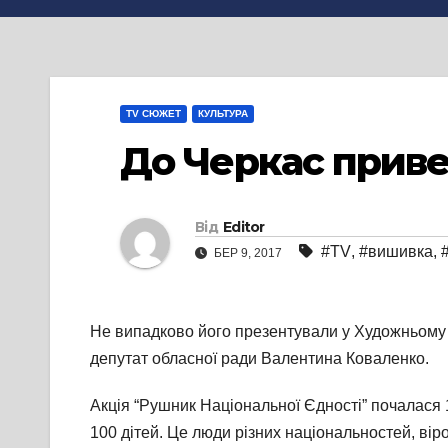
TV СЮЖЕТ
КУЛЬТУРА
До Черкас приве
Від
Editor
#TV
,
#вишивка
,
БЕР 9, 2017
Не випадково його презентували у Художньому 
депутат обласної ради Валентина Коваленко.
Акція “Рушник Національної Єдності” почалася 1
100 дітей. Це люди різних національностей, вір