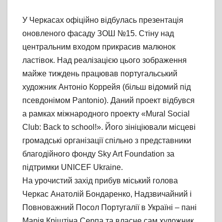
У Черкасах офіційно відбулась презентація
оновленого фасаду ЗОШ №15. Стіну над
центральним входом прикрасив малюнок
ластівок. Над реалізацією цього зображення
майже тиждень працював португальський
художник Антоніо Коррейя (більш відомий під
псевдонімом Pantonio). Даний проект відбувся
а рамках міжнародного проекту «Mural Social
Club: Back to school!». Його зініціювали місцеві
громадські організації спільно з представники
благодійного фонду Sky Art Foundation за
підтримки UNICEF Ukraine.
На урочистий захід прибув міський голова
Черкас Анатолій Бондаренко, Надзвичайний і
Повноважний Посол Португалії в Україні – пані
Марія Кріштіна Серпа та власне сам художник