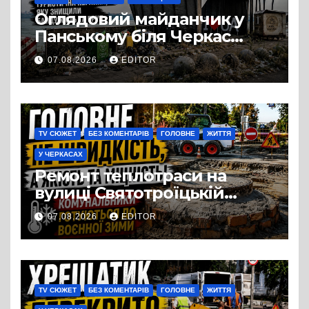
Оглядовий майданчик у
Панському біля Черкас
перетворився на занедбане
07.08.2026
EDITOR
сміттєзвалище
TV СЮЖЕТ
БЕЗ КОМЕНТАРІВ
ГОЛОВНЕ
ЖИТТЯ
У ЧЕРКАСАХ
Ремонт теплотраси на
вулиці Святотроїцькій
затягнувся порівняно із
07.08.2026
EDITOR
запланованими термінами.
Вулицю досі не відкрили
для руху
TV СЮЖЕТ
БЕЗ КОМЕНТАРІВ
ГОЛОВНЕ
ЖИТТЯ