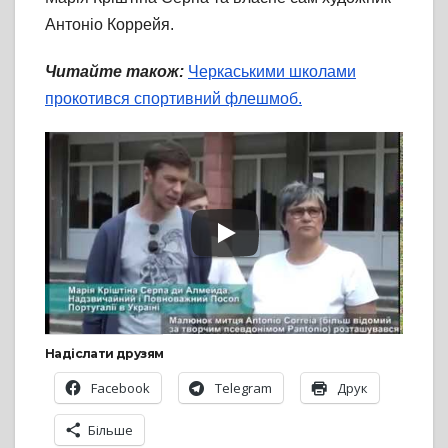
Антоніо Коррейя.
Читайте також:
Черкаськими школами
прокотився спортивний флешмоб.
Надіслати друзям
Facebook
Telegram
Друк
Більше