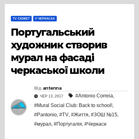
TV СЮЖЕТ
У ЧЕРКАСАХ
Португальський
художник створив
мурал на фасаді
черкаської школи
Від
antenna
#Antonio Correia
,
ЧЕР 13, 2017
#Mural Social Club: Back to school!
,
#Pantonio
,
#TV
,
#Життя
,
#ЗОШ №15
,
#мурал
,
#Португалія
,
#Черкаси