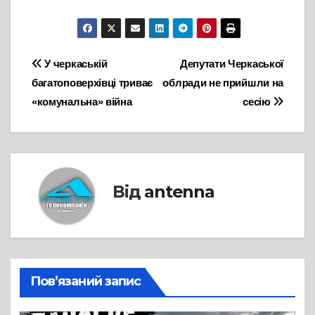
Навігація
У черкаській
Депутати Черкаської
багатоповерхівці триває
облради не прийшли на
записів
«комунальна» війна
сесію
Від
antenna
Пов’язаний запис