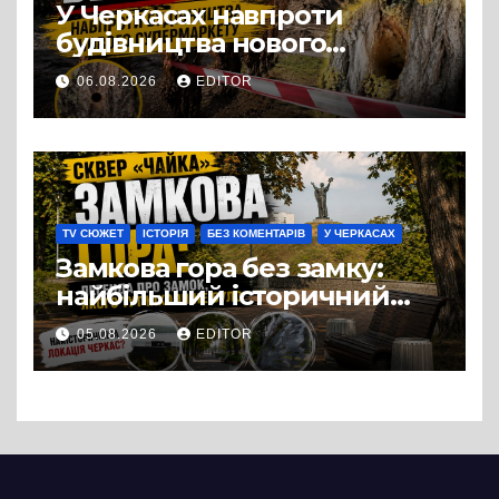
У Черкасах навпроти
будівництва нового
супермаркету VARUS на
06.08.2026
EDITOR
проспекті Перемоги всохли
дерева. І це навряд чи
можна назвати
випадковістю
TV СЮЖЕТ
ІСТОРІЯ
БЕЗ КОМЕНТАРІВ
У ЧЕРКАСАХ
Замкова гора без замку:
найбільший історичний
міф Черкас
05.08.2026
EDITOR