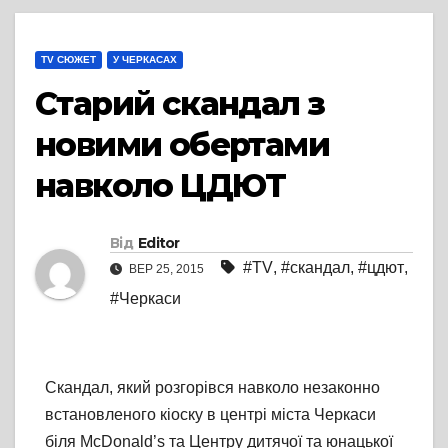
TV СЮЖЕТ
У ЧЕРКАСАХ
Старий скандал з
новими обертами
навколо ЦДЮТ
Від
Editor
#TV
,
#скандал
,
#цдют
,
ВЕР 25, 2015
#Черкаси
Скандал, який розгорівся навколо незаконно
встановленого кіоску в центрі міста Черкаси
біля McDonald’s та Центру дитячої та юнацької