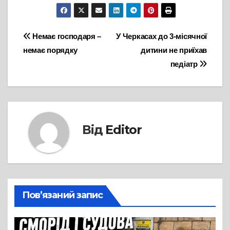
Навігація
Немає господаря –
У Черкасах до 3-місячної
немає порядку
дитини не приїхав
записів
педіатр
Від
Editor
Пов’язаний запис