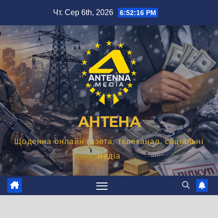
Перейти
Чт. Сер 6th, 2026
6:52:17 PM
до
вмісту
АНТЕНА
Щоденна онлайн газета, телеканал, соціальні
медіа