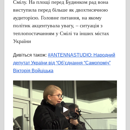
Смілу. На площі перед Будинком рад вона
виступила перед більше як двохтисячною
аудиторією. Головне питання, на якому
політик акцентувала увагу, – ситуація з
теплопостачанням у Смілі та інших містах
України
Дивіться також:
#ANTENNASTUDIO: Народний
депутат України від “Об’єднання “Самопоміч”
Вікторія Войціцька