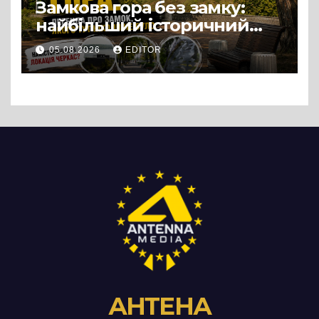
Замкова гора без замку:
найбільший історичний
міф Черкас
05.08.2026
EDITOR
АНТЕНА