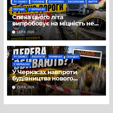
TV СЮЖЕТ
ГОЛОВНЕ
ЕКОНОМІКА
ЕКСКЛЮЗИВ
ЖИТТЯ
ПОГОДА
У ЧЕРКАСАХ
Спека цього літа
випробовує на міцність не
лише людей, а й дороги
СЕР 6, 2026
Черкас
TV СЮЖЕТ
ЕКОЛОГІЯ
КРИМІНАЛ
СКАНДАЛ
У ЧЕРКАСАХ
У Черкасах навпроти
будівництва нового
супермаркету VARUS на
СЕР 6, 2026
проспекті Перемоги всохли
дерева. І це навряд чи
можна назвати
випадковістю