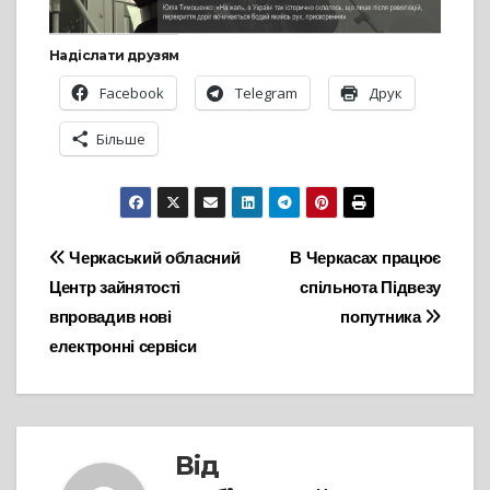
Надіслати друзям
Facebook
Telegram
Друк
Більше
Навігація
Черкаський обласний
В Черкасах працює
Центр зайнятості
спільнота Підвезу
записів
впровадив нові
попутника
електронні сервіси
Від