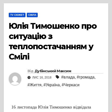
TV СЮЖЕТ
СМІЛА
Юлія Тимошенко про
ситуацію з
теплопостачанням у
Смілі
Від
Дубінський Максим
#влада
,
#громада
,
ЛИС 16, 2018
#Життя
,
#Україна
,
#Черкаси
16 листопада Юлія Тимошенко відвідала