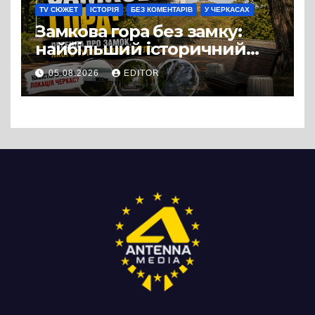
TV СЮЖЕТ
ІСТОРІЯ
БЕЗ КОМЕНТАРІВ
У ЧЕРКАСАХ
Замкова гора без замку:
найбільший історичний
міф Черкас
05.08.2026
EDITOR