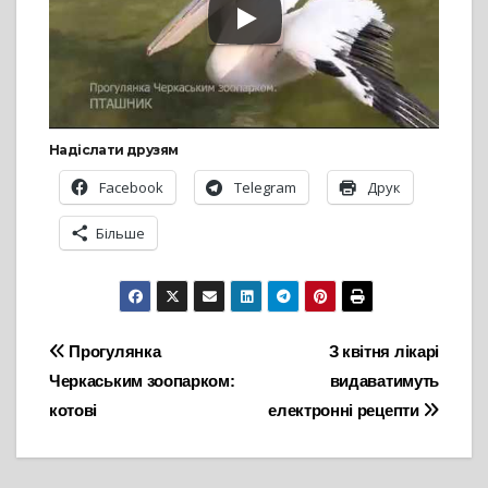
Надіслати друзям
Facebook
Telegram
Друк
Більше
Навігація
Прогулянка
З квітня лікарі
Черкаським зоопарком:
видаватимуть
записів
котові
електронні рецепти