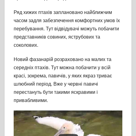
Ряд хижих птахів заплановано найближчим
часом задля забезпечення комфортних умов їх
перебування. Тут відвідувачі можуть побачити
представників совиних, яструбових та
соколових.
Новий фазанарій розраховано на малих та
середніх птахів. Тут можна побачити у всій
красі, зокрема, павичів, у яких якраз триває
шлюбний період. Вже у червні павичі
перестануть бути такими яскравими і
привабливими.