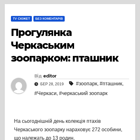
TV СЮЖЕТ
БЕЗ КОМЕНТАРІВ
Прогулянка
Черкаським
зоопарком: пташник
Від
editor
#зоопарк
,
#пташник
,
БЕР 28, 2019
#Черкаси
,
#черкаський зоопарк
На сьогоднішній день колекція птахів
Черкаського зоопарку нараховує 272 особини,
що належать до 13 родин.