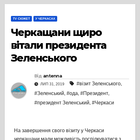
TV СЮЖЕТ
У ЧЕРКАСАХ
Черкащани щиро
вітали президента
Зеленського
Від
antenna
#візит Зеленського
,
ЛИП 31, 2019
#Зеленський
,
#ода
,
#Президент
,
#президент Зеленський
,
#Черкаси
На завершення свого візиту у Черкаси
черкащани мали можливість поспілкуватися з