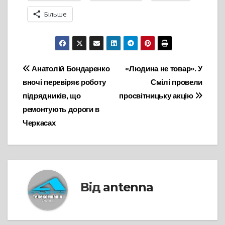
Більше
Навігація
Анатолій Бондаренко
«Людина не товар». У
вночі перевіряє роботу
Смілі провели
записів
підрядників, що
просвітницьку акцію
ремонтують дороги в
Черкасах
Від
antenna