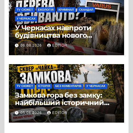
TV СЮЖЕТ
ЕКОЛОГІЯ
КРИМІНАЛ
СКАНДАЛ
У ЧЕРКАСАХ
У Черкасах навпроти
будівництва нового
супермаркету VARUS на
06.08.2026
EDITOR
проспекті Перемоги всохли
дерева. І це навряд чи
можна назвати
випадковістю
TV СЮЖЕТ
ІСТОРІЯ
БЕЗ КОМЕНТАРІВ
У ЧЕРКАСАХ
Замкова гора без замку:
найбільший історичний
міф Черкас
05.08.2026
EDITOR