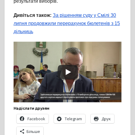
результати виборів.
Дивіться також:
За рішенням суду у Смілі 30
липня продовжили перерахунок бюлетенів з 15
дільниць
Надіслати друзям
Facebook
Telegram
Друк
Більше