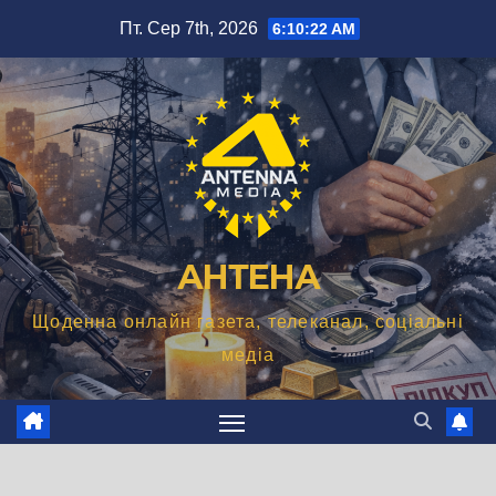
Перейти
Пт. Сер 7th, 2026
6:10:23 AM
до
вмісту
АНТЕНА
Щоденна онлайн газета, телеканал, соціальні
медіа