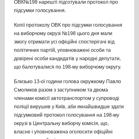
ОВК№198 нарешті підготували протокол про
підсумки голосування.
Копії протоколу ОВК про підсумки голосування
на виборчому окрузі №198 цього дня мали
змогу отримати усі офіційні спостерігачі від
політичних партій, уповноважені особи та
довірені особи кандидатів у народні депутати,
що балотувалися по 198-му виборчому округу.
Близько 13-ої години голова окружкому Павло
Смоликов разом з заступником та двома
членами комісії автотранспортом у супроводі
поліції вирушив у Київ, аби якнайшвидше здати
підсумковий протокол голосування на 198-му
окрузі в Центральну виборчу комісія, що,
власне і уповноважена оголосити офіційні