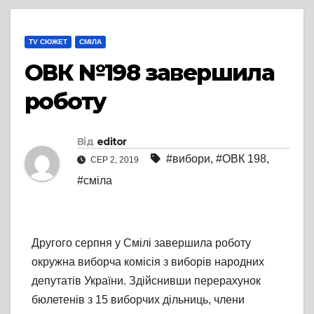
TV СЮЖЕТ
СМІЛА
ОВК №198 завершила
роботу
Від
editor
#вибори
,
#ОВК 198
,
СЕР 2, 2019
#сміла
Другого серпня у Смілі завершила роботу
окружна виборча комісія з виборів народних
депутатів України. Здійснивши перерахунок
бюлетенів з 15 виборчих дільниць, члени