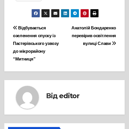
Навігація
Відбувається
Анатолій Бондаренко
озеленення спуску із
перевірив освітлення
записів
Пастерівського узвозу
вулиці Слави
до мікрорайону
“Митниця”
Від
editor