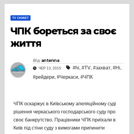
TV СЮЖЕТ
ЧПК бореться за своє
життя
Від
antenna
#hi
,
#TV
,
#захват
,
#Ні
,
ЧЕР 13, 2015
#рейдери
,
#Черкаси
,
#ЧПК
ЧПК оскаржує в Київському апеляційному суді
рішення черкаського господарського суду про
своє банкрутство. Працівники ЧПК приїхали в
Київ під стіни суду з вимогами припинити