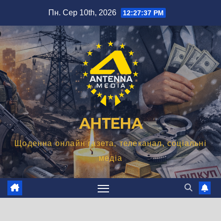
Перейти
Пн. Сер 10th, 2026
12:27:39 PM
до
вмісту
АНТЕНА
Щоденна онлайн газета, телеканал, соціальні
медіа