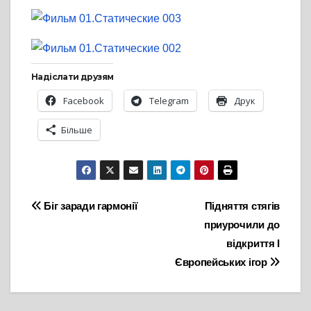
Надіслати друзям
Facebook
Telegram
Друк
Більше
Навігація
Біг заради гармонії
Підняття стягів
приурочили до
записів
відкриття І
Європейських ігор