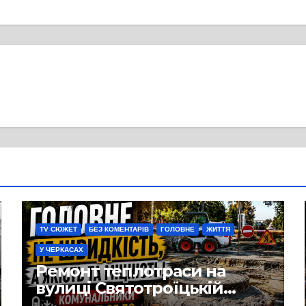
TV СЮЖЕТ
БЕЗ КОМЕНТАРІВ
ГОЛОВНЕ
ЖИТТЯ
У ЧЕРКАСАХ
Ремонт теплотраси на
вулиці Святотроїцькій
затягнувся порівняно із