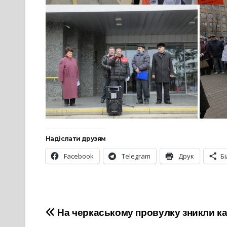
Надіслати друзям
Facebook
Telegram
Друк
Б
Навігація
На черкаському провулку зникли к