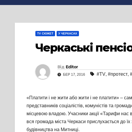
TV СЮЖЕТ
У ЧЕРКАСАХ
Черкаські пенсі
Від
Editor
#TV
,
#протест
,
БЕР 17, 2016
«Платити і не жити або жити і не платити» – сам
представників соціалістів, комуністів та громад
місцевою владою. Учасники акції «Тарифи нас в
вся громада міста Черкаси прислухається до їх 
будівництва на Митниці.