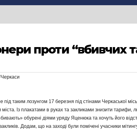
онери проти “вбивчих 
#Черкаси
е під таким лозунгом 17 березня під стінами Черкаської місь
и міста. Із плакатами в руках та закликами знизити тарифи, л
бивають» обурені діями уряду Яценюка та хочуть його відс
закликів. Додам, що на заході були помічені учасники мітин