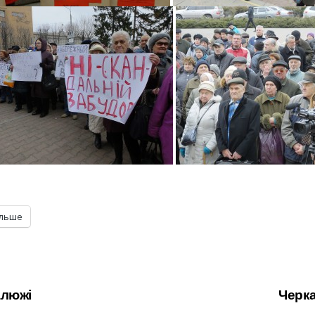
ільше
алюжі
Черк