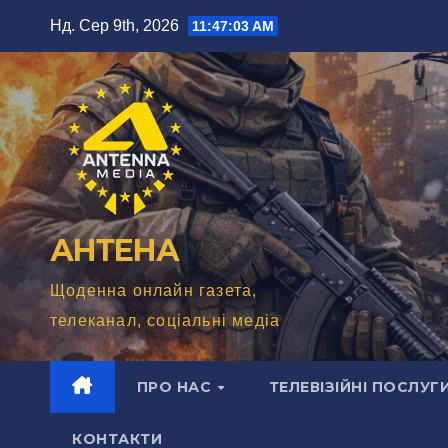
Перейти
Нд. Сер 9th, 2026
11:47:05 AM
до
вмісту
АНТЕНА
Щоденна онлайн газета,
телеканал, соціальні медіа
ПРО НАС
ТЕЛЕВІЗІЙНІ ПОСЛУГ
КОНТАКТИ