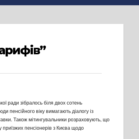
тарифів”
кої ради зібралось біля двох сотень
юди пенсійного віку вимагають діалогу із
тавки. Також мітингувальники розраховують, що
гу приїзжих пенсіонерів з Києва щодо