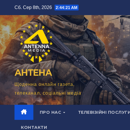
Перейти
Сб. Сер 8th, 2026
2:44:22 AM
до
вмісту
АНТЕНА
Щоденна онлайн газета,
телеканал, соціальні медіа
ПРО НАС
ТЕЛЕВІЗІЙНІ ПОСЛУГ
КОНТАКТИ