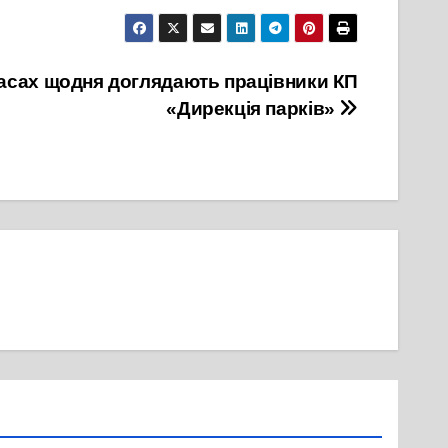
асах щодня доглядають працівники КП
«Дирекція парків»