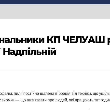
унальники КП ЧЕЛУАШ 
і Надпільній
фальт, пил і постійна шалена вібрація від техніки, що ущіл
час зйомки — що вже казати про людей, які працюють тут год