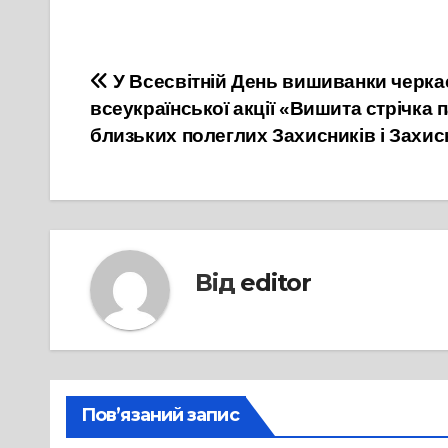
Навігація
У Всесвітній День вишиванки черка
всеукраїнської акції «Вишита стрічка п
записів
близьких полеглих Захисників і Захи
Від
editor
Пов’язаний запис