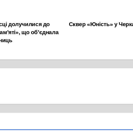
сці долучилися до
Сквер «Юність» у Черк
ам’яті», що об’єднала
сниць