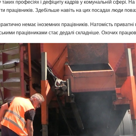
 таких професіях і дефіциту кадрів у комунальній сфері. На
и працівників. Здебільше навіть на цих посадах люди поваж
рактично немає іноземних працівників. Натомість приватні 
нськими працівниками стає дедалі складніше. Охочих працюв