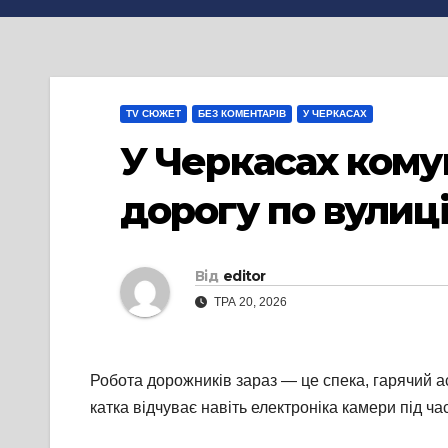
TV СЮЖЕТ
БЕЗ КОМЕНТАРІВ
У ЧЕРКАСАХ
У Черкасах ком
дорогу по вулиц
Від
editor
ТРА 20, 2026
Робота дорожників зараз — це спека, гарячий ас
катка відчуває навіть електроніка камери під 