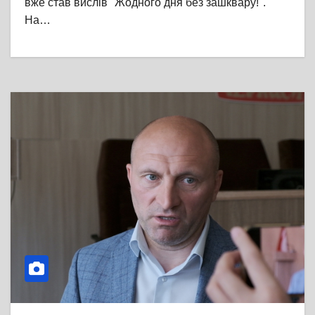
вже став вислів "Жодного дня без зашквару!".
На…