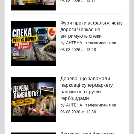
06.08.2026 at 14:11
Фури проти асфальту: чому
дороги Черкас не
витримують спеки
by
АНТЕНА | телекомпанія
on
06.08.2026 at 13:28
Дерева, що заважали
парковці супермаркету
навмисне отруїли
гербіцидами
by
АНТЕНА | телекомпанія
on
06.08.2026 at 12:39