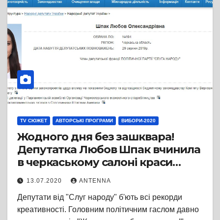
TV СЮЖЕТ
АВТОРСЬКІ ПРОГРАМИ
ВИБОРИ-2020
Жодного дня без зашквара!
Депутатка Любов Шпак вчинила
в черкаському салоні краси
скандал
13.07.2020
ANTENNA
Депутати від "Слуг народу" б'ють всі рекорди
креативності. Головним політичним гаслом давно