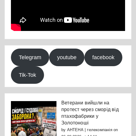
Telegram
youtube
facebook
Tik-Tok
Ветерани вийшли на
протест через сморід від
птахофабрики у
Золотоноші
by
АНТЕНА | телекомпанія
on