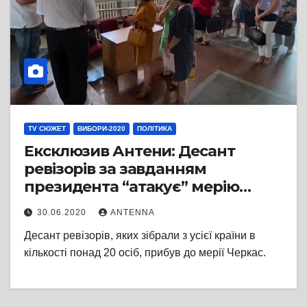
TV СЮЖЕТ
ВИБОРИ-2020
ПОЛІТИКА
Ексклюзив Антени: Десант
ревізорів за завданням
президента “атакує” мерію
Черкас
30.06.2020
ANTENNA
Десант ревізорів, яких зібрали з усієї країни в
кількості понад 20 осіб, прибув до мерії Черкас.