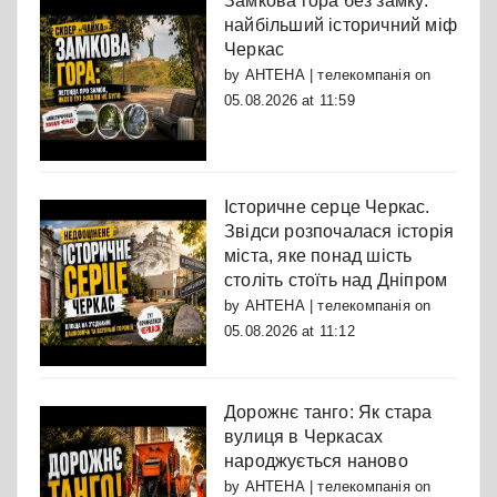
Замкова гора без замку:
найбільший історичний міф
Черкас
by
АНТЕНА | телекомпанія
on
05.08.2026 at 11:59
Історичне серце Черкас.
Звідси розпочалася історія
міста, яке понад шість
століть стоїть над Дніпром
by
АНТЕНА | телекомпанія
on
05.08.2026 at 11:12
Дорожнє танго: Як стара
вулиця в Черкасах
народжується наново
by
АНТЕНА | телекомпанія
on