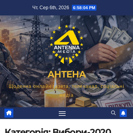
Перейти
Чт. Сер 6th, 2026
6:58:05 PM
до
вмісту
АНТЕНА
Щоденна онлайн газета, телеканал, соціальні
медіа
Категорія:
Вибори-2020