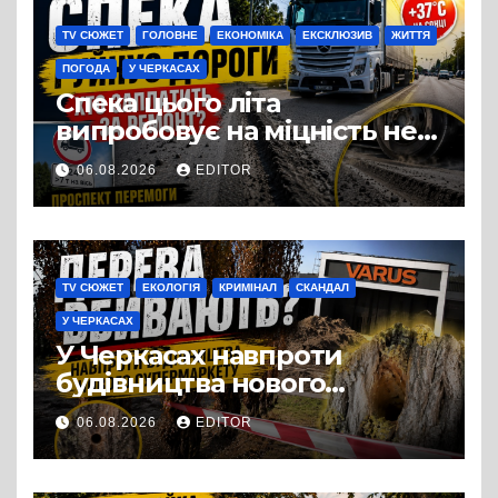
TV СЮЖЕТ
ГОЛОВНЕ
ЕКОНОМІКА
ЕКСКЛЮЗИВ
ЖИТТЯ
ПОГОДА
У ЧЕРКАСАХ
Спека цього літа
випробовує на міцність не
лише людей, а й дороги
06.08.2026
EDITOR
Черкас
TV СЮЖЕТ
ЕКОЛОГІЯ
КРИМІНАЛ
СКАНДАЛ
У ЧЕРКАСАХ
У Черкасах навпроти
будівництва нового
супермаркету VARUS на
06.08.2026
EDITOR
проспекті Перемоги всохли
дерева. І це навряд чи
можна назвати