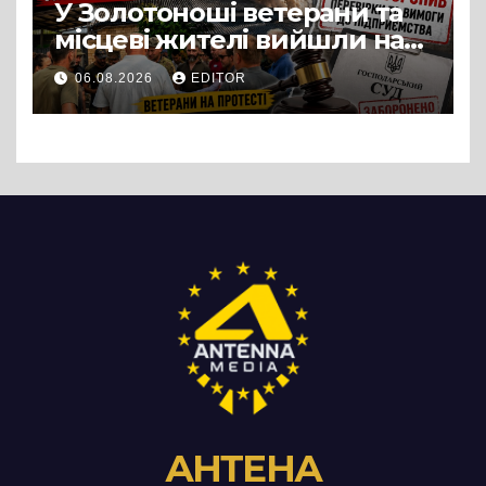
У Золотоноші ветерани та
місцеві жителі вийшли на
протест до стін
06.08.2026
EDITOR
підприємства ТОВ «Омега
Три», що займається
виробництвом м’яса птиці
АНТЕНА