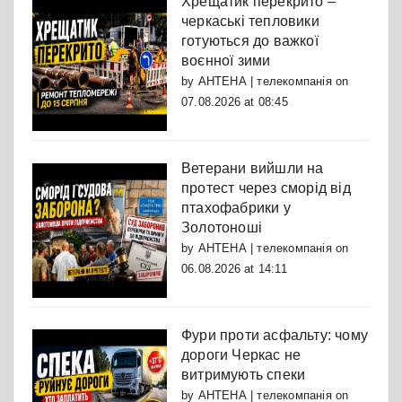
Хрещатик перекрито –
черкаські тепловики
готуються до важкої
воєнної зими
by
АНТЕНА | телекомпанія
on
07.08.2026 at 08:45
Ветерани вийшли на
протест через сморід від
птахофабрики у
Золотоноші
by
АНТЕНА | телекомпанія
on
06.08.2026 at 14:11
Фури проти асфальту: чому
дороги Черкас не
витримують спеки
by
АНТЕНА | телекомпанія
on