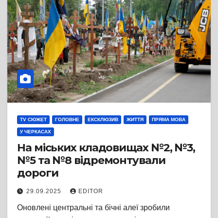
TV СЮЖЕТ
ГОЛОВНЕ
ЕКСКЛЮЗИВ
ЖИТТЯ
ПРЯМА МОВА
У ЧЕРКАСАХ
На міських кладовищах №2, №3,
№5 та №8 відремонтували
дороги
29.09.2025
EDITOR
Оновлені центральні та бічні алеї зробили