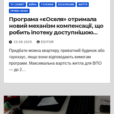
TV СЮЖЕТ
ВІЙНА
ГОЛОВНЕ
ЕКСКЛЮЗИВ
ЖИТТЯ
ПРЯМА МОВА
Програма «єОселя» отримала
новий механізм компенсації, що
робить іпотеку доступнішою
для внутрішньо переміщених
23.09.2025
EDITOR
осіб та інших категорій
Придбати можна квартиру, приватний будинок або
громадян
таунхаус, якщо вони відповідають вимогам
програми. Максимальна вартість житла для ВПО
— до 2…