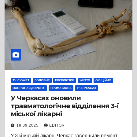
TV СЮЖЕТ
ГОЛОВНЕ
ЕКСКЛЮЗИВ
ЖИТТЯ
ОФІЦІЙНО
ОХОРОНА ЗДОРОВ'Я
ПРЯМА МОВА
У ЧЕРКАСАХ
У Черкасах оновили
травматологічне відділення 3-ї
міської лікарні
18.09.2025
EDITOR
У 3-й міській лікарні Черкас завершили ремонт