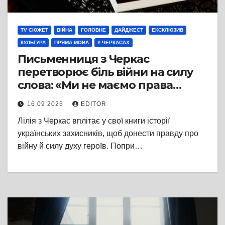
TV СЮЖЕТ
ВІЙНА
ГОЛОВНЕ
ДАЙДЖЕСТ
ЕКСКЛЮЗИВ
КУЛЬТУРА
ПРЯМА МОВА
У ЧЕРКАСАХ
Письменниця з Черкас
перетворює біль війни на силу
слова: «Ми не маємо права
забути героїв»
16.09.2025
EDITOR
Лілія з Черкас вплітає у свої книги історії
українських захисників, щоб донести правду про
війну й силу духу героїв. Попри…