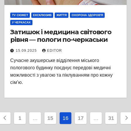
TV СЮЖЕТ
ЕКСКЛЮЗИВ
ЖИТТЯ
ОХОРОНА ЗДОРОВ'Я
У ЧЕРКАСАХ
Затишок і медицина світового
рівня — пологи по-черкаськи
15.09.2025
EDITOR
Сучасне акушерське відділення міського
пологового будинку поєднує передові медичні
можливості з увагою та піклуванням про кожну
сім’ю.
Пагінація
1
…
15
16
17
…
31
записів