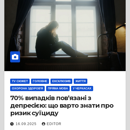
TV СЮЖЕТ
ГОЛОВНЕ
ЕКСКЛЮЗИВ
ЖИТТЯ
ОХОРОНА ЗДОРОВ'Я
ПРЯМА МОВА
У ЧЕРКАСАХ
70% випадків пов’язані з
депресією: що варто знати про
ризик суїциду
16.09.2025
EDITOR