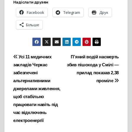
Надіслати друзям
Facebook
Telegram
Друк
Більше
Навігація
Усі 11 медичних
П’яний водій насмерть
закладів Черкас
збив пішохода у Смілі —
записів
забезпечені
прилад показав 2,38
альтернативними
проміле
джерелами живлення,
щоб стабільно
працювати навіть під
час відключень
електроенергії