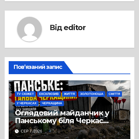
Від
editor
Пов’язаний запис
TV СЮЖЕТ
ЕКСКЛЮЗИВ
ЖИТТЯ
ЗОЛОТОНОША
СМІТТЯ
У ЧЕРКАСАХ
ЧЕРКАЩИНА
Оглядовий майданчик у
Панському біля Черкас
перетворився на занедбане
СЕР 7, 2026
сміттєзвалище