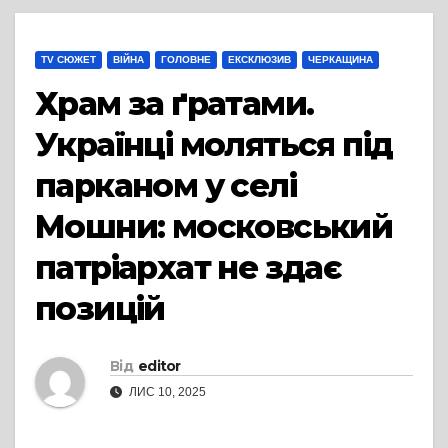
TV СЮЖЕТ
ВІЙНА
ГОЛОВНЕ
ЕКСКЛЮЗИВ
ЧЕРКАЩИНА
Храм за ґратами.
Українці моляться під
парканом у селі
Мошни: московський
патріархат не здає
позицій
Від
editor
ЛИС 10, 2025