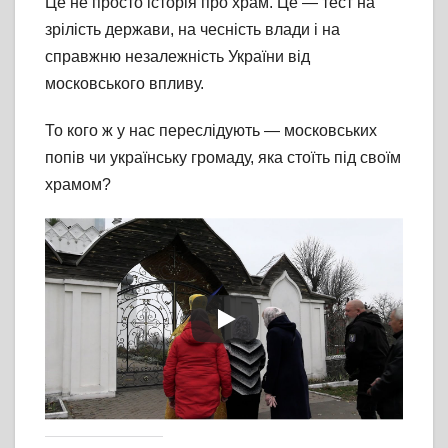
Це не просто історія про храм. Це — тест на
зрілість держави, на чесність влади і на
справжню незалежність України від
московського впливу.
То кого ж у нас переслідують — московських
попів чи українську громаду, яка стоїть під своїм
храмом?