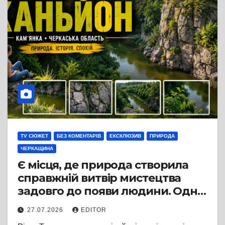
TV СЮЖЕТ
БЕЗ КОМЕНТАРІВ
ЕКСКЛЮЗИВ
ПРИРОДА
ЧЕРКАЩИНА
Є місця, де природа створила
справжній витвір мистецтва
задовго до появи людини. Одне
з них — Тясминський каньйон у
27.07.2026
EDITOR
Кам’янці на Черкащині