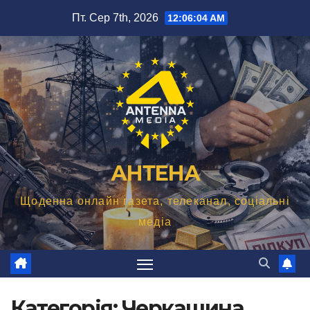
Перейти
Пт. Сер 7th, 2026
12:06:05 AM
до
вмісту
АНТЕНА
Щоденна онлайн газета, телеканал, соціальні
медіа
Категорія:
Черкащина