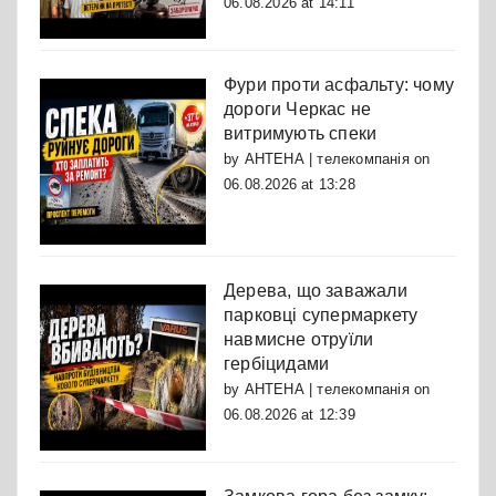
06.08.2026 at 14:11
Фури проти асфальту: чому
дороги Черкас не
витримують спеки
by
АНТЕНА | телекомпанія
on
06.08.2026 at 13:28
Дерева, що заважали
парковці супермаркету
навмисне отруїли
гербіцидами
by
АНТЕНА | телекомпанія
on
06.08.2026 at 12:39