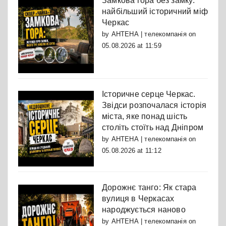
Замкова гора без замку:
найбільший історичний міф
Черкас
by
АНТЕНА | телекомпанія
on
05.08.2026 at 11:59
Історичне серце Черкас.
Звідси розпочалася історія
міста, яке понад шість
століть стоїть над Дніпром
by
АНТЕНА | телекомпанія
on
05.08.2026 at 11:12
Дорожнє танго: Як стара
вулиця в Черкасах
народжується наново
by
АНТЕНА | телекомпанія
on