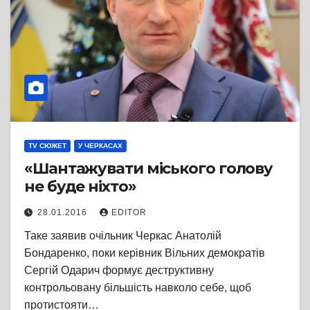
TV СЮЖЕТ
У ЧЕРКАСАХ
«Шантажувати міського голову
не буде ніхто»
28.01.2016
EDITOR
Таке заявив очільник Черкас Анатолій
Бондаренко, поки керівник Вільних демократів
Сергій Одарич формує деструктивну
контрольовану більшість навколо себе, щоб
протистояти…