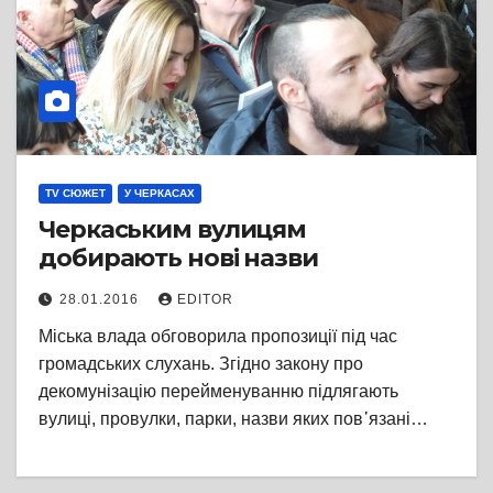
TV СЮЖЕТ
У ЧЕРКАСАХ
Черкаським вулицям
добирають нові назви
28.01.2016
EDITOR
Міська влада обговорила пропозиції під час
громадських слухань. Згідно закону про
декомунізацію перейменуванню підлягають
вулиці, провулки, парки, назви яких пов᾽язані…