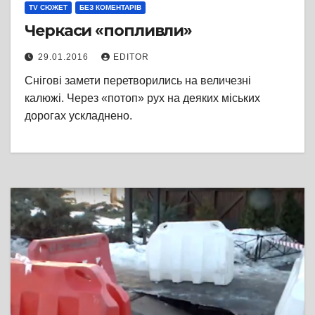
TV СЮЖЕТ
БЕЗ КОМЕНТАРІВ
Черкаси «попливли»
29.01.2016
EDITOR
Снігові замети перетворились на величезні
калюжі. Через «потоп» рух на деяких міських
дорогах ускладнено.