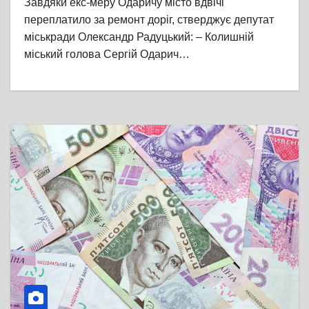
Завдяки екс-меру Одаричу місто вдвічі
переплатило за ремонт доріг, стверджує депутат
міськради Олександр Радуцький: – Колишній
міський голова Сергій Одарич…