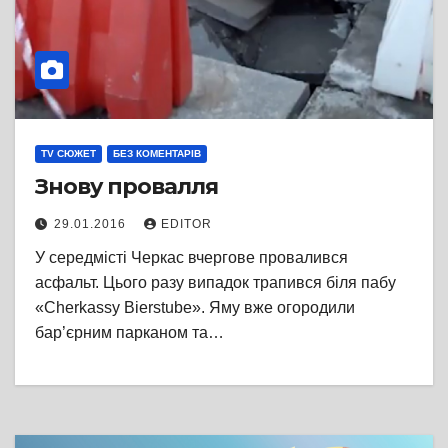
TV СЮЖЕТ
БЕЗ КОМЕНТАРІВ
Знову провалля
29.01.2016
EDITOR
У середмісті Черкас вчергове провалився
асфальт. Цього разу випадок трапився біля пабу
«Cherkassy Bierstube». Яму вже огородили
бар’єрним парканом та…