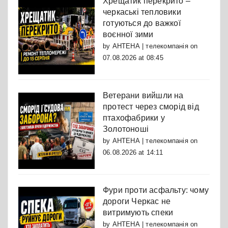
Хрещатик перекрито –
черкаські тепловики
готуються до важкої
воєнної зими
by
АНТЕНА | телекомпанія
on
07.08.2026 at 08:45
Ветерани вийшли на
протест через сморід від
птахофабрики у
Золотоноші
by
АНТЕНА | телекомпанія
on
06.08.2026 at 14:11
Фури проти асфальту: чому
дороги Черкас не
витримують спеки
by
АНТЕНА | телекомпанія
on