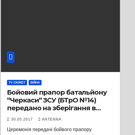
TV СЮЖЕТ
ВІЙНА
Бойовий прапор батальйону
“Черкаси” ЗСУ (БТрО №14)
передано на зберігання в
Черкаси
30.05.2017
ANTENNA
Церемонія передачі бойвого прапору