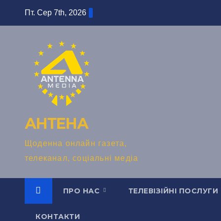
Перейти
Пт. Сер 7th, 2026
до
вмісту
АНТЕНА
Щоденна онлайн газета,
телеканал, соціальні медіа
ПРО НАС
ТЕЛЕВІЗІЙНІ ПОСЛУГИ
КОНТАКТИ