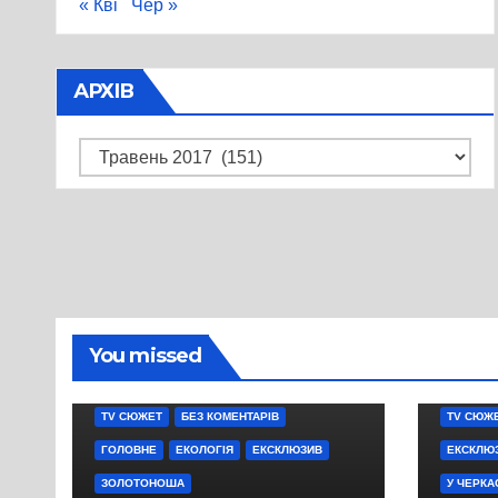
« Кві
Чер »
АРХІВ
Архів
You missed
TV СЮЖЕТ
БЕЗ КОМЕНТАРІВ
TV СЮЖ
ГОЛОВНЕ
ЕКОЛОГІЯ
ЕКСКЛЮЗИВ
ЕКСКЛЮ
ЗОЛОТОНОША
У ЧЕРКА