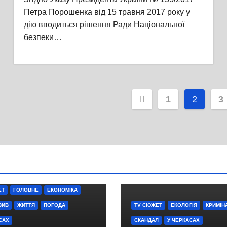
Петра Порошенка від 15 травня 2017 року у
дію вводиться рішення Ради Національної
безпеки…
Пагінація
1
2
3
записів
ЕТ
ГОЛОВНЕ
ЕКОНОМІКА
ЗИВ
ЖИТТЯ
ПОГОДА
TV СЮЖЕТ
ЕКОЛОГІЯ
КРИМІН
САХ
СКАНДАЛ
У ЧЕРКАСАХ