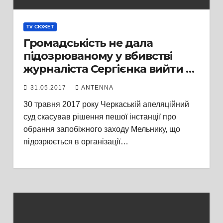
TV СЮЖЕТ
Громадськість не дала
підозрюваному у вбивстві
журналіста Сергієнка вийти на
волю і заблокувала
31.05.2017
ANTENNA
Черкаський апеляційний суд.
30 травня 2017 року Черкаській апеляційний
Слідчий пред’явив Мельнику
суд скасував рішення пешої інстанції про
нову підозру в участі в
обрання запобіжного заходу Мельнику, що
організованому злочинному
підозрюється в організації…
угрупуванні