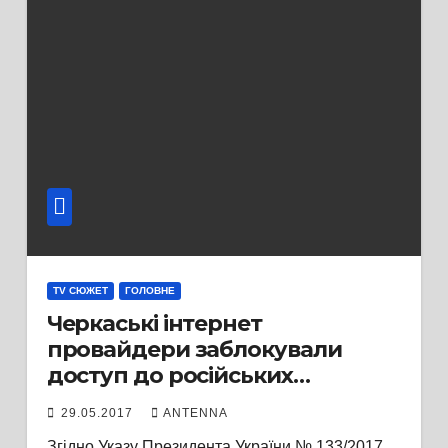
TV СЮЖЕТ
ГОЛОВНЕ
Черкаські інтернет
провайдери заблокували
доступ до російських
інтернет-ресурсів
29.05.2017
ANTENNA
Згідно Указу Президента України № 133/2017