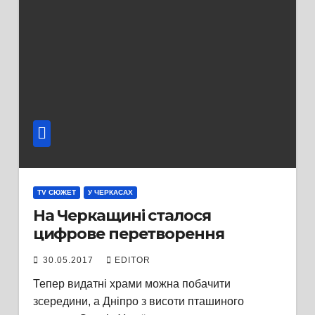
TV СЮЖЕТ
У ЧЕРКАСАХ
На Черкащині сталося
цифрове перетворення
30.05.2017
EDITOR
Тепер видатні храми можна побачити
зсередини, а Дніпро з висоти пташиного