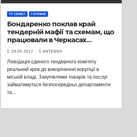
TV СЮЖЕТ
ГОЛОВНЕ
Бондаренко поклав край
тендерній мафії та схемам, що
працювали в Черкасах
протягом десятка років
29.05.2017
ANTENNA
Ліквідація єдиного тендерного комітету
реальний крок до викорінення корупції в
міській владі. Закупівлями товарів та послуг
займатимуться безпосередньо департаменти
та…