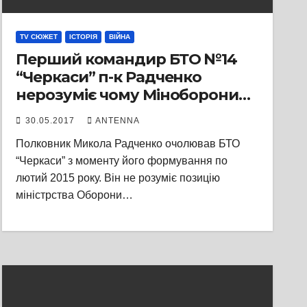
TV СЮЖЕТ
ІСТОРІЯ
ВІЙНА
Перший командир БТО №14
“Черкаси” п-к Радченко
нерозуміє чому Міноборони
вирішило розформувати
30.05.2017
ANTENNA
батальйон
Полковник Микола Радченко очолював БТО
“Черкаси” з моменту його формування по
лютий 2015 року. Він не розуміє позицію
міністрства Оборони…