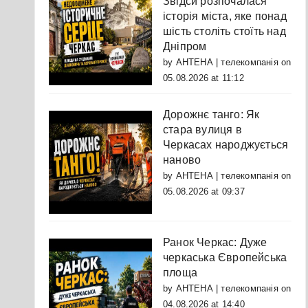
Звідси розпочалася
історія міста, яке понад
шість століть стоїть над
Дніпром
by
АНТЕНА | телекомпанія
on
05.08.2026 at 11:12
Дорожнє танго: Як
стара вулиця в
Черкасах народжується
наново
by
АНТЕНА | телекомпанія
on
05.08.2026 at 09:37
Ранок Черкас: Дуже
черкаська Європейська
площа
by
АНТЕНА | телекомпанія
on
04.08.2026 at 14:40