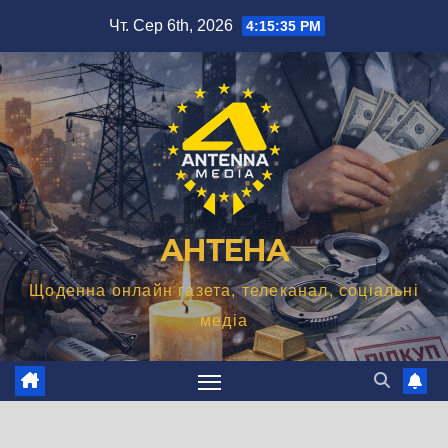
Перейти
Чт. Сер 6th, 2026
4:15:36 PM
до
вмісту
АНТЕНА
Щоденна онлайн газета, телеканал, соціальні
медіа