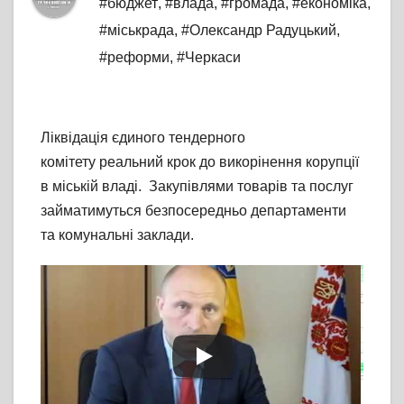
#бюджет
,
#влада
,
#громада
,
#економіка
,
#міськрада
,
#Олександр Радуцький
,
#реформи
,
#Черкаси
Ліквідація єдиного тендерного
комітету реальний крок до викорінення корупції
в міській владі. Закупівлями товарів та послуг
займатимуться безпосередньо департаменти
та комунальні заклади.