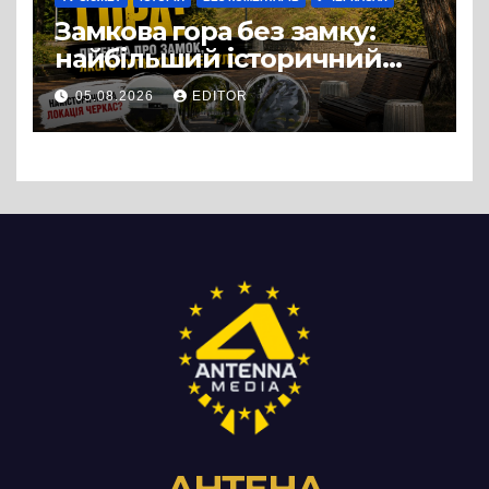
Замкова гора без замку:
найбільший історичний
міф Черкас
05.08.2026
EDITOR