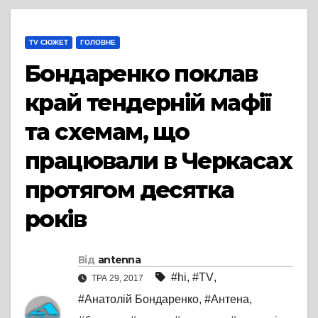
TV СЮЖЕТ
ГОЛОВНЕ
Бондаренко поклав
край тендерній мафії
та схемам, що
працювали в Черкасах
протягом десятка
років
Від
antenna
#hi
,
#TV
,
ТРА 29, 2017
#Анатолій Бондаренко
,
#Антена
,