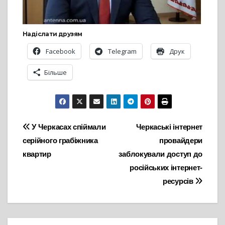
Надіслати друзям
Facebook
Telegram
Друк
Більше
Навігація
У Черкасах спіймали
Черкаські інтернет
серійного грабіжника
провайдери
записів
квартир
заблокували доступ до
російських інтернет-
ресурсів