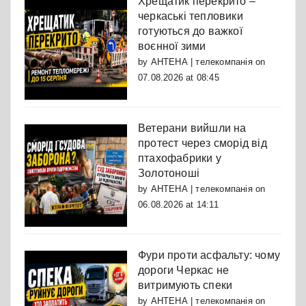
Хрещатик перекрито –
черкаські тепловики
готуються до важкої
воєнної зими
by
АНТЕНА | телекомпанія
on
07.08.2026 at 08:45
Ветерани вийшли на
протест через сморід від
птахофабрики у
Золотоноші
by
АНТЕНА | телекомпанія
on
06.08.2026 at 14:11
Фури проти асфальту: чому
дороги Черкас не
витримують спеки
by
АНТЕНА | телекомпанія
on