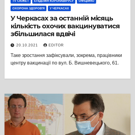
TV СЮЖЕТ
ЕПІДЕМІЯ КОРОНАВІРУСУ
ОФІЦІЙНО
ОХОРОНА ЗДОРОВ'Я
У ЧЕРКАСАХ
У Черкасах за останній місяць
кількість охочих вакцинуватися
збільшилася вдвічі
20.10.2021
EDITOR
Таке зростання зафіксували, зокрема, працівники
центру вакцинації по вул. Б. Вишневецького, 61.