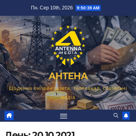
Перейти
Пн. Сер 10th, 2026
9:50:40 AM
до
вмісту
АНТЕНА
Щоденна онлайн газета, телеканал, соціальні
медіа
День:
20.10.2021