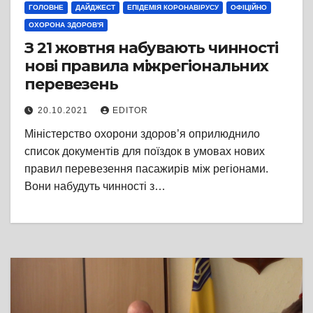
ГОЛОВНЕ
ДАЙДЖЕСТ
ЕПІДЕМІЯ КОРОНАВІРУСУ
ОФІЦІЙНО
ОХОРОНА ЗДОРОВ'Я
З 21 жовтня набувають чинності
нові правила міжрегіональних
перевезень
20.10.2021
EDITOR
Міністерство охорони здоров’я оприлюднило
список документів для поїздок в умовах нових
правил перевезення пасажирів між регіонами.
Вони набудуть чинності з…