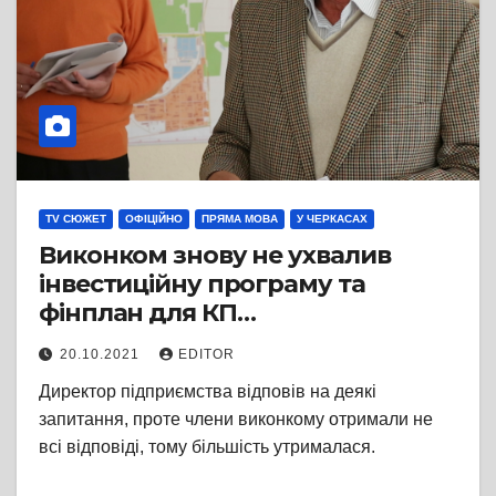
TV СЮЖЕТ
ОФІЦІЙНО
ПРЯМА МОВА
У ЧЕРКАСАХ
Виконком знову не ухвалив
інвестиційну програму та
фінплан для КП
«Черкасиводоканал»
20.10.2021
EDITOR
Директор підприємства відповів на деякі
запитання, проте члени виконкому отримали не
всі відповіді, тому більшість утрималася.