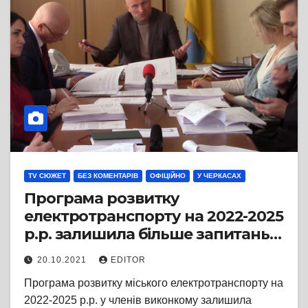
TV СЮЖЕТ
БЕЗ КОМЕНТАРІВ
ОФІЦІЙНО
У ЧЕРКАСАХ
Програма розвитку
електротранспорту на 2022-2025
р.р. залишила більше запитань,
ніж відповідей
20.10.2021
EDITOR
Програма розвитку міського електротранспорту на
2022-2025 р.р. у членів виконкому залишила