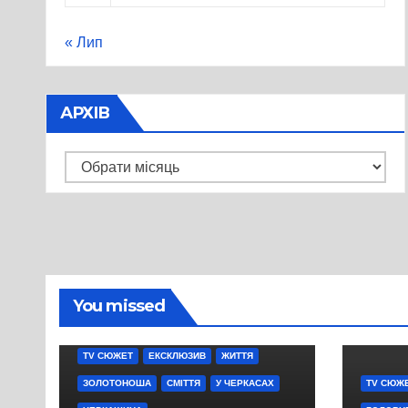
« Лип
АРХІВ
Архів
You missed
TV СЮЖЕТ
ЕКСКЛЮЗИВ
ЖИТТЯ
ЗОЛОТОНОША
СМІТТЯ
У ЧЕРКАСАХ
TV СЮЖ