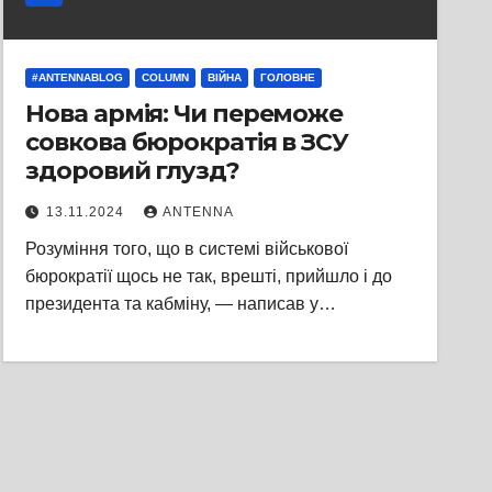
#ANTENNABLOG
COLUMN
ВІЙНА
ГОЛОВНЕ
Нова армія: Чи переможе
совкова бюрократія в ЗСУ
здоровий глузд?
13.11.2024
ANTENNA
Розуміння того, що в системі військової
бюрократії щось не так, врешті, прийшло і до
президента та кабміну, — написав у…