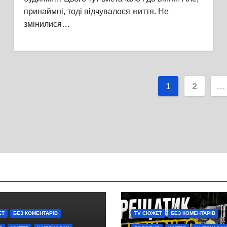
принаймні, тоді відчувалося життя. Не
змінилися…
Пагінаці
1
2
…
записів
ЕТ
БЕЗ КОМЕНТАРІВ
TV СЮЖЕТ
БЕЗ КОМЕНТАРІВ