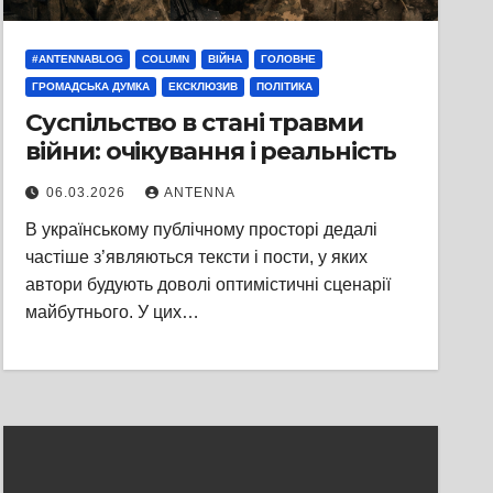
#ANTENNABLOG
COLUMN
ВІЙНА
ГОЛОВНЕ
ГРОМАДСЬКА ДУМКА
ЕКСКЛЮЗИВ
ПОЛІТИКА
Суспільство в стані травми
війни: очікування і реальність
06.03.2026
ANTENNA
В українському публічному просторі дедалі
частіше з’являються тексти і пости, у яких
автори будують доволі оптимістичні сценарії
майбутнього. У цих…