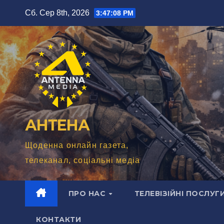
Перейти
Сб. Сер 8th, 2026
3:47:10 PM
до
вмісту
АНТЕНА
Щоденна онлайн газета,
телеканал, соціальні медіа
ПРО НАС
ТЕЛЕВІЗІЙНІ ПОСЛУГ
КОНТАКТИ