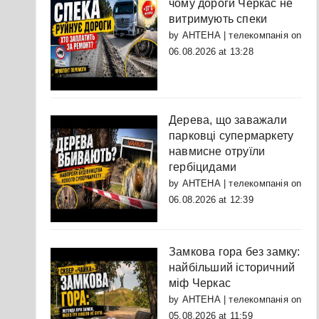
чому дороги Черкас не
витримують спеки
by
АНТЕНА | телекомпанія
on
06.08.2026 at 13:28
Дерева, що заважали
парковці супермаркету
навмисне отруїли
гербіцидами
by
АНТЕНА | телекомпанія
on
06.08.2026 at 12:39
Замкова гора без замку:
найбільший історичний
міф Черкас
by
АНТЕНА | телекомпанія
on
05.08.2026 at 11:59