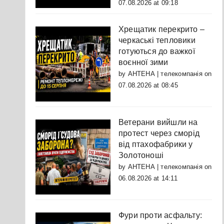
07.08.2026 at 09:18
Хрещатик перекрито –
черкаські тепловики
готуються до важкої
воєнної зими
by
АНТЕНА | телекомпанія
on
07.08.2026 at 08:45
Ветерани вийшли на
протест через сморід
від птахофабрики у
Золотоноші
by
АНТЕНА | телекомпанія
on
06.08.2026 at 14:11
Фури проти асфальту: