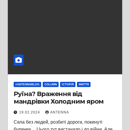
#ANTENNABLOG
COLUMN
ІСТОРІЯ
ЖИТТЯ
Руїна? Враження від
мандрівки Холодним яром
19.02.2024
ANTENNA
Села без людей, розбиті дороги, покинуті
будинки… Цього тут вистачало і до війни. Але,