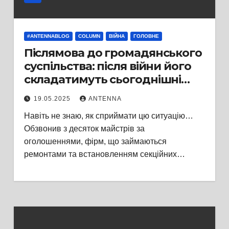
#ANTENNABLOG
COLUMN
ВІЙНА
ГОЛОВНЕ
Післямова до громадянського
суспільства: після війни його
складатимуть сьогоднішні
ухилянти; пасіонарна
19.05.2025
ANTENNA
меншість, що виживе на війні,
Навіть не знаю, як сприймати цю ситуацію…
буде змушена поступитися
Обзвонив з десяток майстрів за
своїми цінностями? —
оголошеннями, фірм, що займаються
колонка головного редактора
ремонтами та встановленням секційних…
Антени