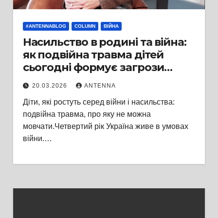
#ANTENNABLOG
COLUMN
ВІЙНА
Насильство в родині та війна:
як подвійна травма дітей
сьогодні формує загрози
завтра
20.03.2026
ANTENNA
Діти, які ростуть серед війни і насильства:
подвійна травма, про яку не можна
мовчати.Четвертий рік Україна живе в умовах
війни.…