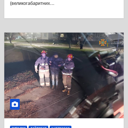
(великогабаритних…