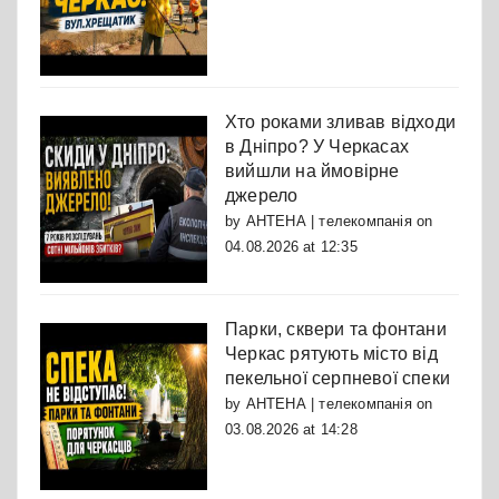
Хто роками зливав відходи
в Дніпро? У Черкасах
вийшли на ймовірне
джерело
by
АНТЕНА | телекомпанія
on
04.08.2026 at 12:35
Парки, сквери та фонтани
Черкас рятують місто від
пекельної серпневої спеки
by
АНТЕНА | телекомпанія
on
03.08.2026 at 14:28