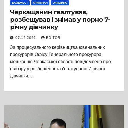
ДАЙДЖЕСТ
КРИМІНАЛ
ОФІЦІЙНО
Черкащанин гвалтував,
розбещував і знімав у порно 7-
річну дівчинку
07.12.2021
EDITOR
За процесуального керівництва ювенальних
прокурорів Офісу Генерального прокурора
мешканцю Черкаської області повідомлено про
підозру у розбещенні та ґвалтуванні 7-річної
дівчинки,…