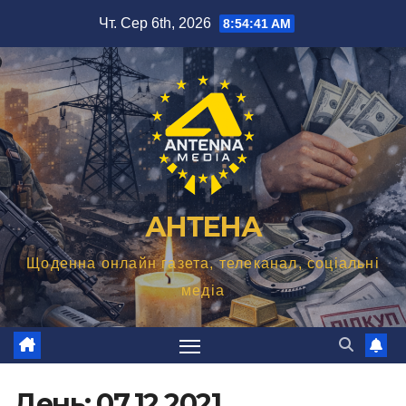
Перейти
Чт. Сер 6th, 2026
8:54:42 AM
до
вмісту
АНТЕНА
Щоденна онлайн газета, телеканал, соціальні
медіа
День:
07.12.2021