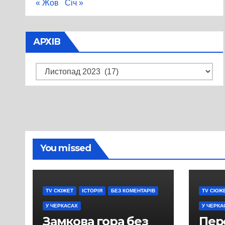
« Жов
Січ »
АРХІВ
Архів
You missed
TV СЮЖЕТ
ІСТОРІЯ
БЕЗ КОМЕНТАРІВ
TV СЮЖ
У ЧЕРКАСАХ
У ЧЕРКА
Замкова гора без
Пер