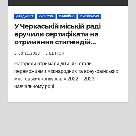
ДАЙДЖЕСТ
КУЛЬТУРА
ОФІЦІЙНО
У ЧЕРКАСАХ
У Черкаській міській раді
вручили сертифікати на
отримання стипендій
міського голови та грошової
03.11.2023
EDITOR
винагороди обдарованим
Нагороди отримали діти, які стали
учням мистецьких шкіл
переможцями міжнародних та всеукраїнських
нашого міста
мистецьких конкурсів у 2022 – 2023
навчальному році.