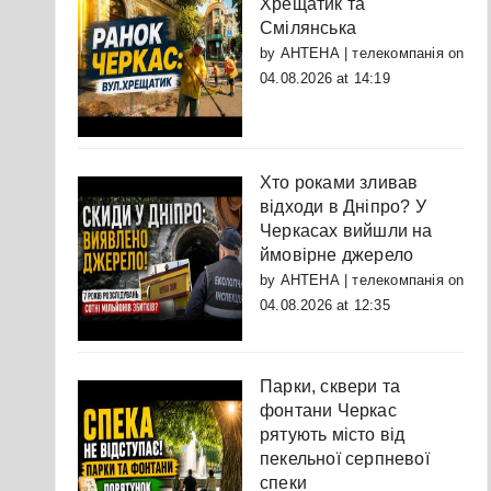
Хрещатик та
Смілянська
by
АНТЕНА | телекомпанія
on
04.08.2026 at 14:19
Хто роками зливав
відходи в Дніпро? У
Черкасах вийшли на
ймовірне джерело
by
АНТЕНА | телекомпанія
on
04.08.2026 at 12:35
Парки, сквери та
фонтани Черкас
рятують місто від
пекельної серпневої
спеки