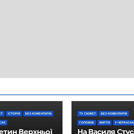
ЕТ
ІСТОРІЯ
БЕЗ КОМЕНТАРІВ
TV СЮЖЕТ
БЕЗ КОМЕНТАРІВ
САХ
ГОЛОВНЕ
ЖИТТЯ
У ЧЕРКАСАХ
етин Верхньої
На Василя Стус