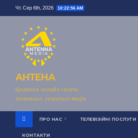
Перейти
Чт. Сер 6th, 2026
10:22:57 AM
до
вмісту
АНТЕНА
Щоденна онлайн газета,
телеканал, соціальні медіа
ПРО НАС
ТЕЛЕВІЗІЙНІ ПОСЛУГИ
КОНТАКТИ