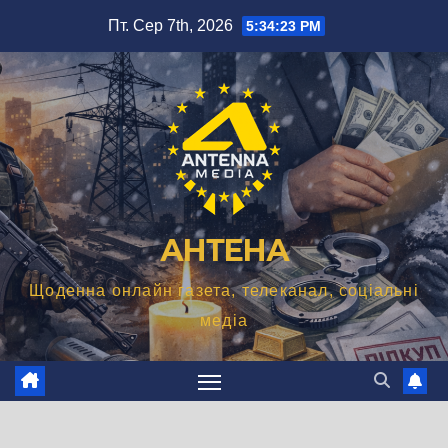
Перейти
Пт. Сер 7th, 2026
5:34:25 PM
до
вмісту
АНТЕНА
Щоденна онлайн газета, телеканал, соціальні
медіа