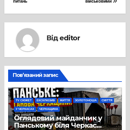
питань
військовими
Від
editor
Пов’язаний запис
TV СЮЖЕТ
ЕКСКЛЮЗИВ
ЖИТТЯ
ЗОЛОТОНОША
СМІТТЯ
У ЧЕРКАСАХ
ЧЕРКАЩИНА
Оглядовий майданчик у
Панському біля Черкас