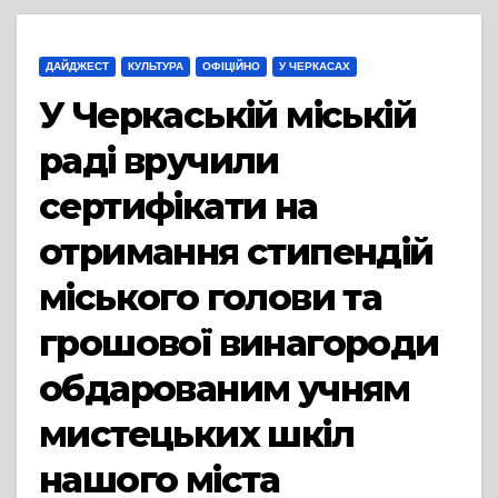
ДАЙДЖЕСТ
КУЛЬТУРА
ОФІЦІЙНО
У ЧЕРКАСАХ
У Черкаській міській
раді вручили
сертифікати на
отримання стипендій
міського голови та
грошової винагороди
обдарованим учням
мистецьких шкіл
нашого міста