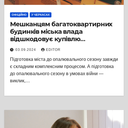
ОФІЦІЙНО
У ЧЕРКАСАХ
Мешканцям багатоквартирних
будинків міська влада
відшкодовує купівлю
генераторів, що
03.09.2024
EDITOR
забезпечуватимуть узимку
Підготовка міста до опалювального сезону завжди
роботу систем опалення
є складним комплексним процесом. А підготовка
до опалювального сезону в умовах війни —
виклик,…