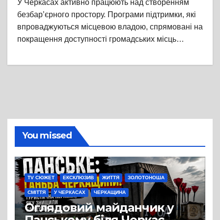
У Черкасах активно працюють над створенням
безбар’єрного простору. Програми підтримки, які
впроваджуються місцевою владою, спрямовані на
покращення доступності громадських місць…
You missed
TV СЮЖЕТ
ЕКСКЛЮЗИВ
ЖИТТЯ
ЗОЛОТОНОША
СМІТТЯ
У ЧЕРКАСАХ
ЧЕРКАЩИНА
Оглядовий майданчик у
Панському біля Черкас