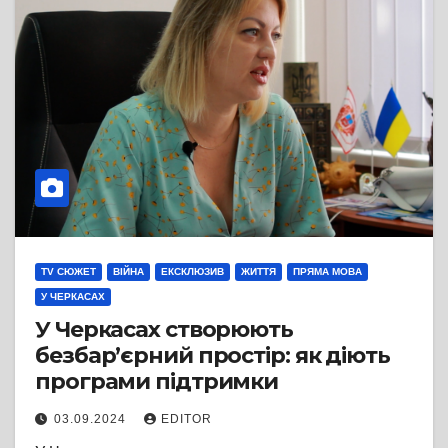
TV СЮЖЕТ
ВІЙНА
ЕКСКЛЮЗИВ
ЖИТТЯ
ПРЯМА МОВА
У ЧЕРКАСАХ
У Черкасах створюють
безбар’єрний простір: як діють
програми підтримки
03.09.2024
EDITOR