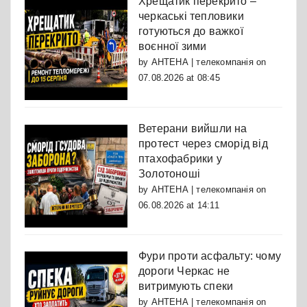
Хрещатик перекрито –
черкаські тепловики
готуються до важкої
воєнної зими
by
АНТЕНА | телекомпанія
on
07.08.2026 at 08:45
Ветерани вийшли на
протест через сморід від
птахофабрики у
Золотоноші
by
АНТЕНА | телекомпанія
on
06.08.2026 at 14:11
Фури проти асфальту: чому
дороги Черкас не
витримують спеки
by
АНТЕНА | телекомпанія
on