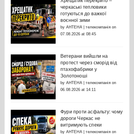
Хрещатик перекрито –
черкаські тепловики
готуються до важкої
воєнної зими
by
АНТЕНА | телекомпанія
on
07.08.2026 at 08:45
Ветерани вийшли на
протест через сморід від
птахофабрики у
Золотоноші
by
АНТЕНА | телекомпанія
on
06.08.2026 at 14:11
Фури проти асфальту: чому
дороги Черкас не
витримують спеки
by
АНТЕНА | телекомпанія
on