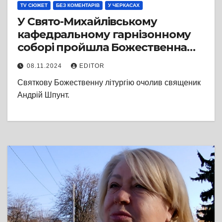
TV СЮЖЕТ
БЕЗ КОМЕНТАРІВ
У ЧЕРКАСАХ
У Свято-Михайлівському
кафедральному гарнізонному
соборі пройшла Божественна
літургія та
08.11.2024
EDITOR
молитва за наших воїнів
Святкову Божественну літургію очолив священик
Андрій Шпунт.