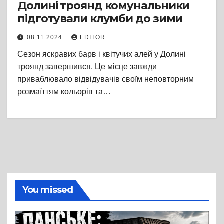
Долині троянд комунальники
підготували клумби до зими
08.11.2024
EDITOR
Сезон яскравих барв і квітучих алей у Долині
троянд завершився. Це місце завжди
приваблювало відвідувачів своїм неповторним
розмаїттям кольорів та…
You missed