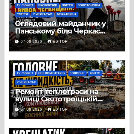
TV СЮЖЕТ
ЕКСКЛЮЗИВ
ЖИТТЯ
ЗОЛОТОНОША
СМІТТЯ
У ЧЕРКАСАХ
ЧЕРКАЩИНА
Оглядовий майданчик у
Панському біля Черкас
перетворився на занедбане
07.08.2026
EDITOR
сміттєзвалище
TV СЮЖЕТ
БЕЗ КОМЕНТАРІВ
ГОЛОВНЕ
ЖИТТЯ
У ЧЕРКАСАХ
Ремонт теплотраси на
вулиці Святотроїцькій
затягнувся порівняно із
07.08.2026
EDITOR
запланованими термінами.
Вулицю досі не відкрили
для руху