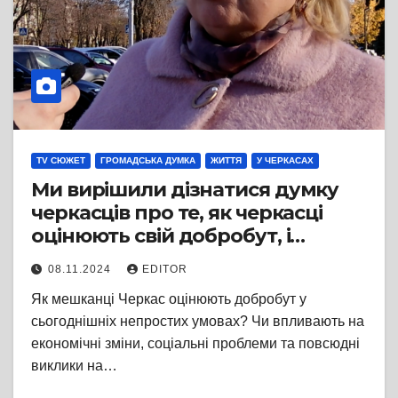
TV СЮЖЕТ
ГРОМАДСЬКА ДУМКА
ЖИТТЯ
У ЧЕРКАСАХ
Ми вирішили дізнатися думку
черкасців про те, як черкасці
оцінюють свій добробут, і
провели вуличне опитування
08.11.2024
EDITOR
Як мешканці Черкас оцінюють добробут у
сьогоднішніх непростих умовах? Чи впливають на
економічні зміни, соціальні проблеми та повсюдні
виклики на…