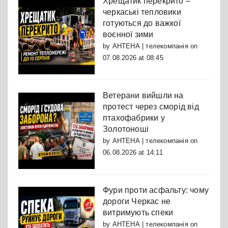
Хрещатик перекрито –
черкаські тепловики
готуються до важкої
воєнної зими
by
АНТЕНА | телекомпанія
on
07.08.2026 at 08:45
Ветерани вийшли на
протест через сморід від
птахофабрики у
Золотоноші
by
АНТЕНА | телекомпанія
on
06.08.2026 at 14:11
Фури проти асфальту: чому
дороги Черкас не
витримують спеки
by
АНТЕНА | телекомпанія
on