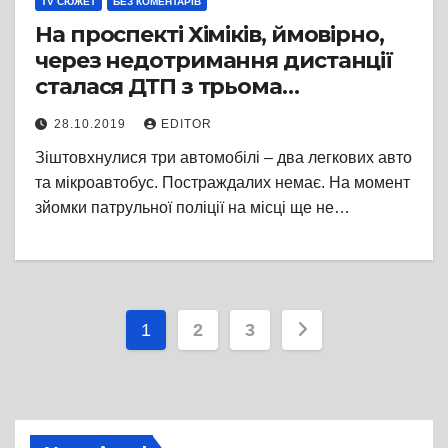
TV СЮЖЕТ
БЕЗ КОМЕНТАРІВ
На проспекті Хіміків, ймовірно,
через недотримання дистанції
сталася ДТП з трьома
учасниками
28.10.2019
EDITOR
Зіштовхнулися три автомобілі – два легкових авто
та мікроавтобус. Постраждалих немає. На момент
зйомки патрульної поліції на місці ще не…
Пагінація
1
2
3
записів