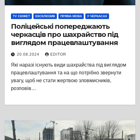
TV СЮЖЕТ
ЕКСКЛЮЗИВ
ПРЯМА МОВА
У ЧЕРКАСАХ
Поліцейські попереджають
черкасців про шахрайство під
виглядом працевлаштування
20.08.2024
EDITOR
Які наразі існують види шахрайства під виглядом
працевлаштування та на що потрібно звернути
увагу, щоб не стати жертвою зловмисників,
розповів…