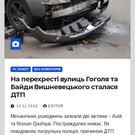
TV СЮЖЕТ
БЕЗ КОМЕНТАРІВ
На перехресті вулиць Гоголя та
Байди Вишневецького сталася
ДТП
14.11.2019
EDITOR
Механічних ушкоджень зазнали дві автівки – Audi
та Nissan Qashqai. Постраждалих немає. Як
повідомляє патрульна поліція, причиною ДТП