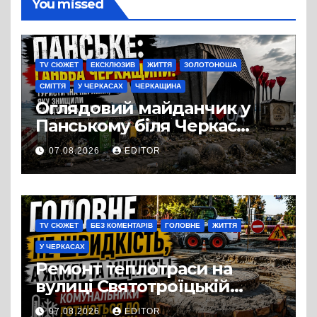
You missed
TV СЮЖЕТ
ЕКСКЛЮЗИВ
ЖИТТЯ
ЗОЛОТОНОША
СМІТТЯ
У ЧЕРКАСАХ
ЧЕРКАЩИНА
Оглядовий майданчик у
Панському біля Черкас
перетворився на занедбане
07.08.2026
EDITOR
сміттєзвалище
TV СЮЖЕТ
БЕЗ КОМЕНТАРІВ
ГОЛОВНЕ
ЖИТТЯ
У ЧЕРКАСАХ
Ремонт теплотраси на
вулиці Святотроїцькій
затягнувся порівняно із
07.08.2026
EDITOR