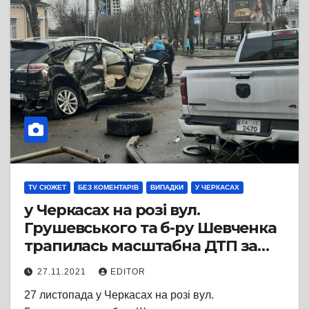
TV СЮЖЕТ
БЕЗ КОМЕНТАРІВ
ВИПАДКИ
У ЧЕРКАСАХ
у Черкасах на розі вул.
Грушевського та б-ру Шевченка
трапилась масштабна ДТП за
участю «Lexus» та «DODGE RAM»
27.11.2021
EDITOR
27 листопада у Черкасах на розі вул.