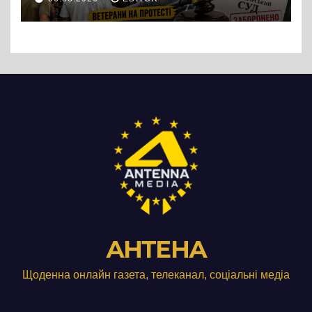
підприємства ТОВ «Омега
Три», що займається
виробництвом м’яса птиці
АНТЕНА
Щоденна онлайн газета, телеканал, соціальні медіа