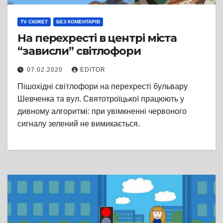
TV СЮЖЕТ
БЕЗ КОМЕНТАРІВ
На перехресті в центрі міста
“зависли” світлофори
07.02.2020
EDITOR
Пішохідні світлофори на перехресті бульвару
Шевченка та вул. Святотроїцької працюють у
дивному алгоритмі: при увімкненні червоного
сигналу зелений не вимикається.