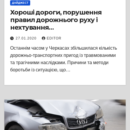
ДАЙДЖЕСТ
Хороші дороги, порушення
правил дорожнього руху і
нехтування
світловідбивальними
27.01.2020
EDITOR
елементами на одязі – головні
Останнім часом у Черкасах збільшилася кількість
причини ДТП у Черкасах
дорожньо-транспортних пригод із травмованими
та трагічними наслідками. Причини та методи
боротьби із ситуацією, що…