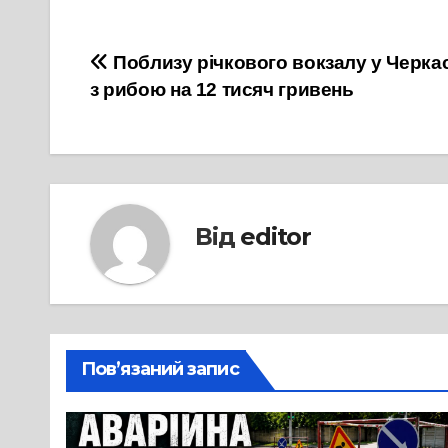
Навігація
Поблизу річкового вокзалу у Черка
з рибою на 12 тисяч гривень
записів
Від
editor
Пов’язаний запис