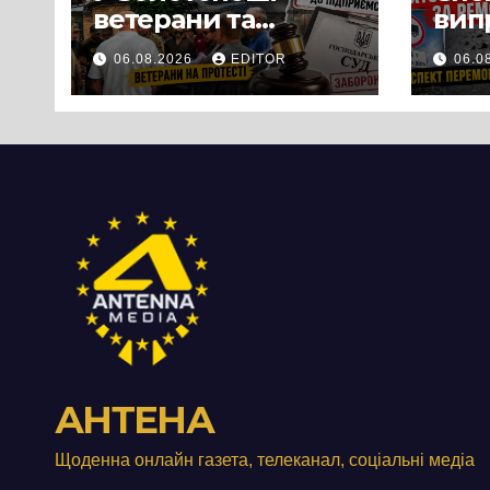
ветерани та
вип
місцеві жителі
міц
06.08.2026
EDITOR
06.0
вийшли на
люд
протест до стін
Чер
підприємства ТОВ
«Омега Три», що
займається
виробництвом
м’яса птиці
АНТЕНА
Щоденна онлайн газета, телеканал, соціальні медіа