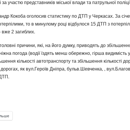
 за участю представників міської влади та патрульної поліції
андр Кокоба оголосив статистику по ДТП у Черкасах. За січ
потерпілими, то в минулому році відбулося 15 ДТП з потерпіл
 вже 2 загиблих.
ловні причини, які, на його думку, приводять до збільшенн
іжна погода (водії їздять менш обережно, гірша видимість 
шення кількості автотранспорту та збільшення кількості до
 дорогах, як вул.Героїв Дніпра, бульв.Шевченка, , вул.Благо
ДТП.
ільше