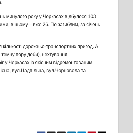
.
ень минулого року у Черкасах відбулося 103
ими, в цьому – вже 26. По загиблим, за січень
я кількості дорожньо-транспортних пригод. А
у темну пору доби), нехтування
ріг у Черкасах із якісним відремонтованим
вісна, вул.Надпільна, вул.Чорновола та