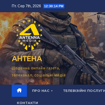
Перейти
Пт. Сер 7th, 2026
12:30:15 PM
до
вмісту
АНТЕНА
Щоденна онлайн газета,
телеканал, соціальні медіа
ПРО НАС
ТЕЛЕВІЗІЙНІ ПОСЛУГ
КОНТАКТИ