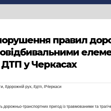
порушення правил доро
ловідбивальними елеме
 ДТП у Черкасах
ги
,
#дорожній рух
,
#дтп
,
#Черкаси
ть дорожньо-транспортних пригод із травмованими та трагі