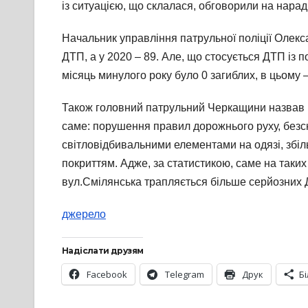
із ситуацією, що склалася, обговорили на нараді
Начальник управління патрульної поліції Олекс
ДТП, а у 2020 – 89. Але, що стосується ДТП із 
місяць минулого року було 0 загиблих, в цьому –
Також головний патрульний Черкащини назвав го
саме: порушення правил дорожнього руху, безсн
світловідбивальними елементами на одязі, збіль
покриттям. Адже, за статистикою, саме на таких
вул.Смілянська трапляється більше серйозних 
джерело
Надіслати друзям
Facebook
Telegram
Друк
Б