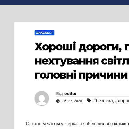
ДАЙДЖЕСТ
Хороші дороги, 
нехтування світ
головні причини
Від
editor
#безпека
,
#доро
СІЧ 27, 2020
Останнім часом у Черкасах збільшилася кількіс