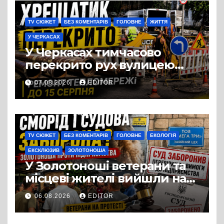
для руху
TV СЮЖЕТ
БЕЗ КОМЕНТАРІВ
ГОЛОВНЕ
ЖИТТЯ
У ЧЕРКАСАХ
У Черкасах тимчасово
перекрито рух вулицею
Хрещатик на перехресті з
07.08.2026
EDITOR
Грушевського через
ремонт тепломережі
TV СЮЖЕТ
БЕЗ КОМЕНТАРІВ
ГОЛОВНЕ
ЕКОЛОГІЯ
ЕКСКЛЮЗИВ
ЗОЛОТОНОША
У Золотоноші ветерани та
місцеві жителі вийшли на
протест до стін
06.08.2026
EDITOR
підприємства ТОВ «Омега
Три», що займається