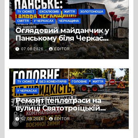
TV СЮЖЕТ
ЕКСКЛЮЗИВ
ЖИТТЯ
ЗОЛОТОНОША
СМІТТЯ
У ЧЕРКАСАХ
ЧЕРКАЩИНА
Оглядовий майданчик у
Панському біля Черкас
перетворився на занедбане
07.08.2026
EDITOR
сміттєзвалище
TV СЮЖЕТ
БЕЗ КОМЕНТАРІВ
ГОЛОВНЕ
ЖИТТЯ
У ЧЕРКАСАХ
Ремонт теплотраси на
вулиці Святотроїцькій
затягнувся порівняно із
07.08.2026
EDITOR
запланованими термінами.
Вулицю досі не відкрили