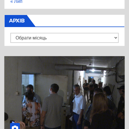
« Лип
АРХІВ
Архів