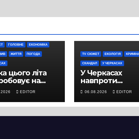
ЕТ
ГОЛОВНЕ
ЕКОНОМІКА
ЗИВ
ЖИТТЯ
ПОГОДА
TV СЮЖЕТ
ЕКОЛОГІЯ
КРИМІН
САХ
СКАНДАЛ
У ЧЕРКАСАХ
а цього літа
У Черкасах
робовує на
навпроти
ність не лише
будівництва
.2026
EDITOR
06.08.2026
EDITOR
ей, а й дороги
нового
кас
супермаркету
VARUS на
проспекті
Перемоги всох
дерева. І це на