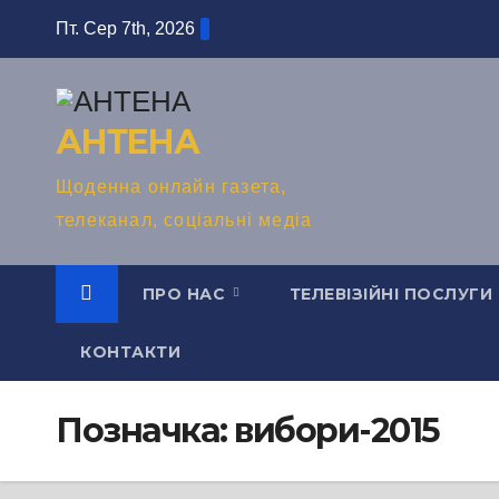
Перейти
Пт. Сер 7th, 2026
до
вмісту
АНТЕНА
Щоденна онлайн газета,
телеканал, соціальні медіа
ПРО НАС
ТЕЛЕВІЗІЙНІ ПОСЛУГИ
КОНТАКТИ
Позначка:
вибори-2015