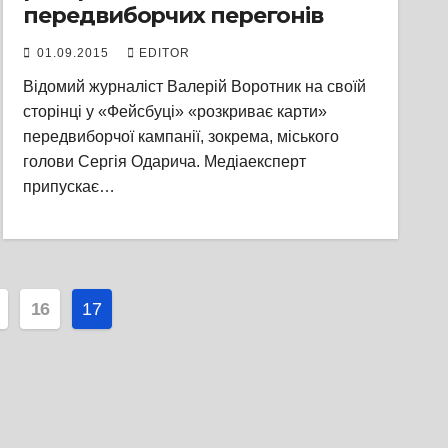
передвиборчих перегонів
01.09.2015
EDITOR
Відомий журналіст Валерій Воротник на своїй
сторінці у «Фейсбуці» «розкриває карти»
передвиборчої кампанії, зокрема, міського
голови Сергія Одарича. Медіаексперт
припускає…
я
16
17