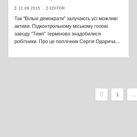
11.09.2015
EDITOR
Так “Вільні демократи” залучають усі можливі
активи. Підконтрольному міському голові
заводу “Темп” терміново знадобилися
робітники. Про це поплічник Сергія Одарича…
Пагінаці
1
…
записів