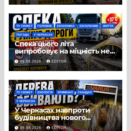
Три», що займається
виробництвом м’яса птиці
TV СЮЖЕТ
ГОЛОВНЕ
ЕКОНОМІКА
ЕКСКЛЮЗИВ
ЖИТТЯ
ПОГОДА
У ЧЕРКАСАХ
Спека цього літа
випробовує на міцність не
лише людей, а й дороги
06.08.2026
EDITOR
Черкас
TV СЮЖЕТ
ЕКОЛОГІЯ
КРИМІНАЛ
СКАНДАЛ
У ЧЕРКАСАХ
У Черкасах навпроти
будівництва нового
супермаркету VARUS на
06.08.2026
EDITOR