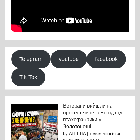
Telegram
youtube
facebook
Tik-Tok
Ветерани вийшли на
протест через сморід від
птахофабрики у
Золотоноші
by
АНТЕНА | телекомпанія
on