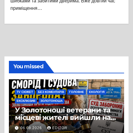
шибками та забитими дверима. Вже довгий час
приміщення…
You missed
TV СЮЖЕТ
БЕЗ КОМЕНТАРІВ
ГОЛОВНЕ
ЕКОЛОГІЯ
ЕКСКЛЮЗИВ
ЗОЛОТОНОША
У Золотоноші ветерани та
місцеві жителі вийшли на
протест до стін
06.08.2026
EDITOR
підприємства ТОВ «Омега