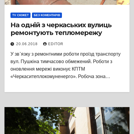
TV СЮЖЕТ
БЕЗ КОМЕНТАРІВ
На одній з черкаських вулиць
ремонтують тепломережу
20.06.2018
EDITOR
У зв᾽язку з ремонтними роботи проїзд транспорту
вул. Пушкіна тимчасово обмежений. Роботи з
оновлення мережі виконує КПТМ
«Черкаситеплокомуненерго». Робоча зона…