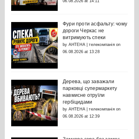
06.08.2026 at 14:11
Фури проти асфальту: чому
дороги Черкас не
витримують спеки
by
АНТЕНА | телекомпанія
on
06.08.2026 at 13:28
Дерева, що заважали
парковці супермаркету
навмисне отруїли
гербіцидами
by
АНТЕНА | телекомпанія
on
06.08.2026 at 12:39