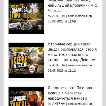
Замкова гора без замку:
найбільший історичний міф
Черкас
by
АНТЕНА | телекомпанія
on
05.08.2026 at 11:59
Історичне серце Черкас.
Звідси розпочалася історія
міста, яке понад шість
століть стоїть над Дніпром
by
АНТЕНА | телекомпанія
on
05.08.2026 at 11:12
Дорожнє танго: Як стара
вулиця в Черкасах
народжується наново
by
АНТЕНА | телекомпанія
on