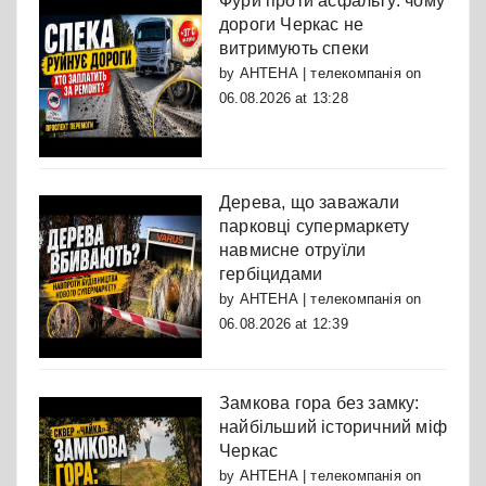
Фури проти асфальту: чому
дороги Черкас не
витримують спеки
by
АНТЕНА | телекомпанія
on
06.08.2026 at 13:28
Дерева, що заважали
парковці супермаркету
навмисне отруїли
гербіцидами
by
АНТЕНА | телекомпанія
on
06.08.2026 at 12:39
Замкова гора без замку:
найбільший історичний міф
Черкас
by
АНТЕНА | телекомпанія
on