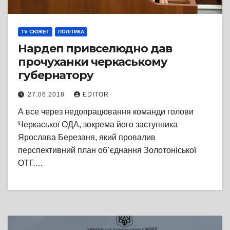
TV СЮЖЕТ
ПОЛІТИКА
Нардеп привселюдно дав
прочуханки черкаському
губернатору
27.06.2018
EDITOR
А все через недопрацювання команди голови
Черкаської ОДА, зокрема його заступника
Ярослава Березаня, який провалив
перспективний план об᾽єднання Золотоніської
ОТГ.…