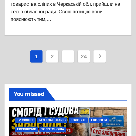
товариства сліпих в Черкаській обл. прийшли на
сесію обласної ради. Свою позицію вони
пояснюють тим,…
Пагінація
1
2
…
24
записів
You missed
TV СЮЖЕТ
БЕЗ КОМЕНТАРІВ
ГОЛОВНЕ
ЕКОЛОГІЯ
ЕКСКЛЮЗИВ
ЗОЛОТОНОША