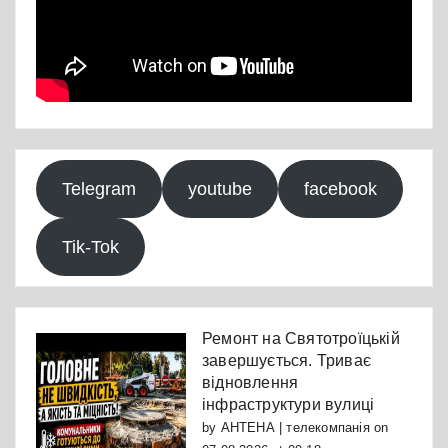
Telegram
youtube
facebook
Tik-Tok
Ремонт на Святотроїцькій
завершується. Триває
відновлення
інфраструктури вулиці
by
АНТЕНА | телекомпанія
on