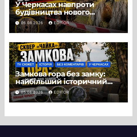
У Черкасах навпроти
будівництва нового
супермаркету VARUS на
06.08.2026
EDITOR
проспекті Перемоги всохли
дерева. І це навряд чи
можна назвати
випадковістю
TV СЮЖЕТ
ІСТОРІЯ
БЕЗ КОМЕНТАРІВ
У ЧЕРКАСАХ
Замкова гора без замку:
найбільший історичний
міф Черкас
05.08.2026
EDITOR