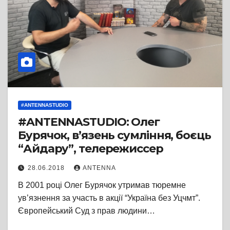
#ANTENNASTUDIO
#ANTENNASTUDIO: Олег
Бурячок, в’язень сумління, боєць
“Айдару”, телережиссер
28.06.2018
ANTENNA
В 2001 році Олег Бурячок утримав тюремне
ув’язнення за участь в акції “Україна без Уцчмт”.
Європейський Суд з прав людини…