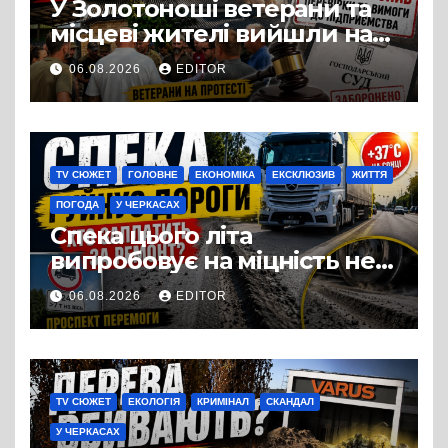
У Золотоноші ветерани та
місцеві жителі вийшли на
протест до стін
06.08.2026
EDITOR
підприємства ТОВ «Омега
Три», що займається
виробництвом м’яса птиці
TV СЮЖЕТ
ГОЛОВНЕ
ЕКОНОМІКА
ЕКСКЛЮЗИВ
ЖИТТЯ
ПОГОДА
У ЧЕРКАСАХ
Спека цього літа
випробовує на міцність не
лише людей, а й дороги
06.08.2026
EDITOR
Черкас
TV СЮЖЕТ
ЕКОЛОГІЯ
КРИМІНАЛ
СКАНДАЛ
У ЧЕРКАСАХ