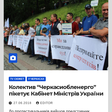
TV СЮЖЕТ
У ЧЕРКАСАХ
Колектив “Черкасиобленерго”
пікетує Кабінет Міністрів України
27.06.2018
EDITOR
До протестувальників вийшов представник