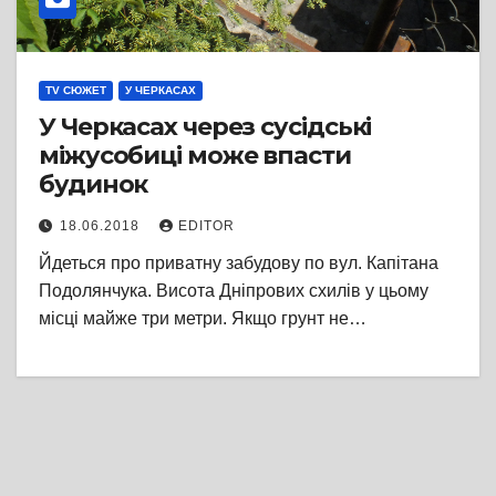
TV СЮЖЕТ
У ЧЕРКАСАХ
У Черкасах через сусідські
міжусобиці може впасти
будинок
18.06.2018
EDITOR
Йдеться про приватну забудову по вул. Капітана
Подолянчука. Висота Дніпрових схилів у цьому
місці майже три метри. Якщо грунт не…