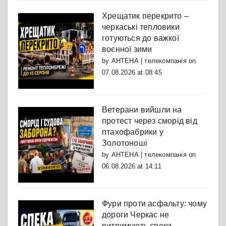
Хрещатик перекрито –
черкаські тепловики
готуються до важкої
воєнної зими
by
АНТЕНА | телекомпанія
on
07.08.2026 at 08:45
Ветерани вийшли на
протест через сморід від
птахофабрики у
Золотоноші
by
АНТЕНА | телекомпанія
on
06.08.2026 at 14:11
Фури проти асфальту: чому
дороги Черкас не
витримують спеки