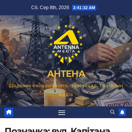
Перейти
Сб. Сер 8th, 2026
3:41:33 AM
до
вмісту
АНТЕНА
Щоденна онлайн газета, телеканал, соціальні
медіа
Позначка:
вул. Капітана